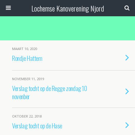
Lochemse Kanoverening Njord
MAART 10, 2020
Rondje Hattem
NOVEMBER 11, 2019
Verslag tocht op de Regge zondag 10
novenber
OKTOBER 22, 2018
Verslag tocht op de Hase