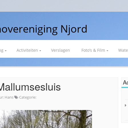
overeniging Njord
ng
Activiteiten
Verslagen
Foto’s & Film
Wate
Ac
Mallumsesluis
ur:
Hans
Categorie: