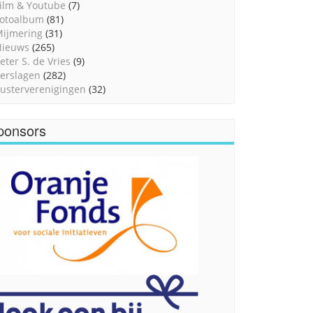
ilm & Youtube
(7)
otoalbum
(81)
ijmering
(31)
Nieuws
(265)
eter S. de Vries
(9)
erslagen
(282)
usterverenigingen
(32)
ponsors