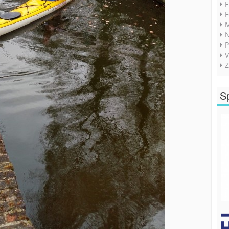
F
F
M
P
V
Z
S