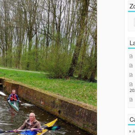
Z
Sear
for:
La
20
C
A