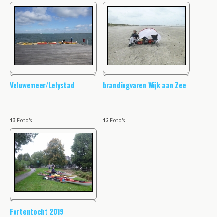
Veluwemeer/Lelystad
brandingvaren Wijk aan Zee
13
Foto's
12
Foto's
Fortentocht 2019