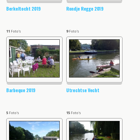
Berkeltocht 2019
Rondje Regge 2019
11
Foto's
9
Foto's
Barbeque 2019
Utrechtse Vecht
5
Foto's
15
Foto's