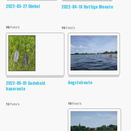
2022-03-27 Dinkel
2022-04-10 Rottige Meente
36
Foto's
16
Foto's
Angstelroute
2022-05-01 Godebald
kanoroute
10
Foto's
12
Foto's