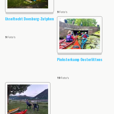
9
Foto's
IJsseltocht Doesburg-Zutphen
9
Foto's
Pinksterkamp Oosterlittens
19
Foto's