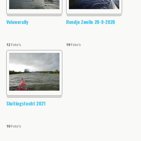
Veluwerally
Rondje Zwolle 20-9-2020
12
Foto's
19
Foto's
Sluitingstocht 2021
10
Foto's