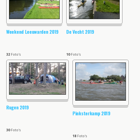
Weekend Leeuwarden 2019
De Vecht 2019
32
Foto's
10
Foto's
Rugen 2019
Pinksterkamp 2019
30
Foto's
18
Foto's