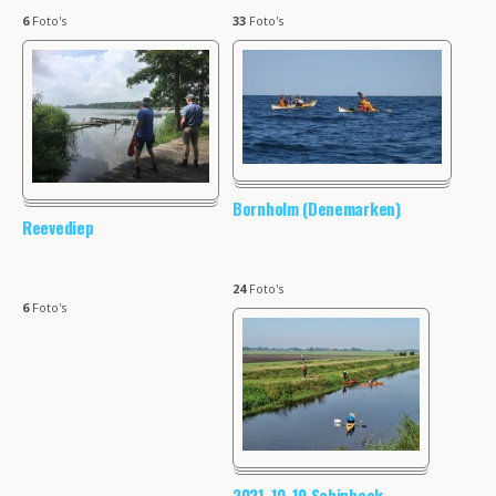
6
Foto's
33
Foto's
Bornholm (Denemarken)
Reevediep
24
Foto's
6
Foto's
2021-10-10 Schipbeek