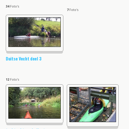
34
Foto's
7
Foto's
Duitse Vecht deel 3
12
Foto's