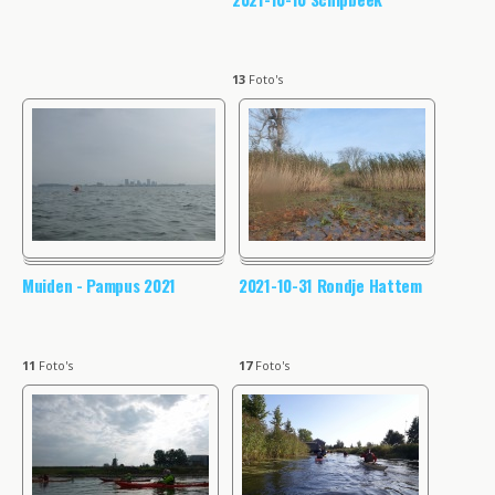
13
Foto's
Muiden - Pampus 2021
2021-10-31 Rondje Hattem
11
Foto's
17
Foto's