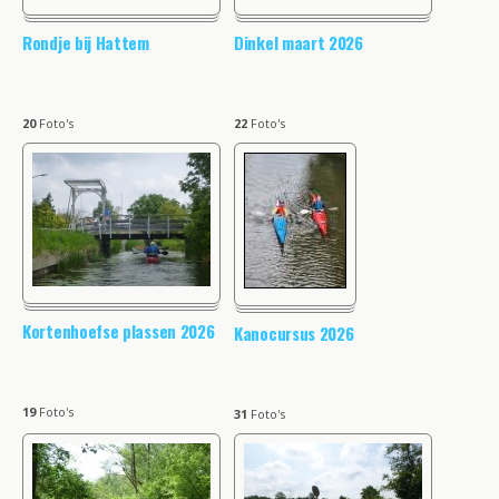
Rondje bij Hattem
Dinkel maart 2026
20
Foto's
22
Foto's
Kortenhoefse plassen 2026
Kanocursus 2026
19
Foto's
31
Foto's