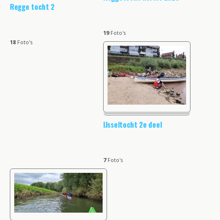
Regge tocht 2
19
Foto's
18
Foto's
IJsseltocht 2e deel
7
Foto's