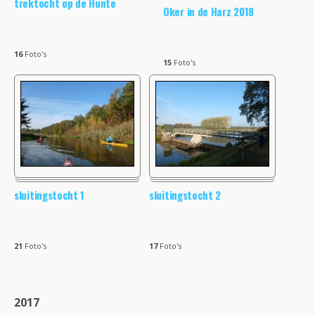
trektocht op de Hunte
Oker in de Harz 2018
16
Foto's
15
Foto's
sluitingstocht 1
sluitingstocht 2
21
Foto's
17
Foto's
2017