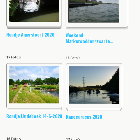
Rondje Amersfoort 2020
Weekend
Markerwadden/zwarte
…
17
Foto's
18
Foto's
Rondje Lindebeek 14-6-2020
Kanocurusus 2020
16
Foto's
17
Foto's