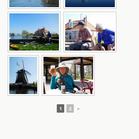
1
2
►