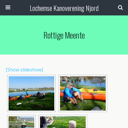
Lochemse Kanoverening Njord
Rottige Meente
[Show slideshow]