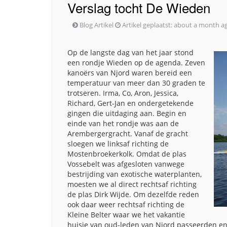
Verslag tocht De Wieden
Blog Artikel
Artikel geplaatst:
about a month a
Op de langste dag van het jaar stond
een rondje Wieden op de agenda. Zeven
kanoërs van Njord waren bereid een
temperatuur van meer dan 30 graden te
trotseren. Irma, Co, Aron, Jessica,
Richard, Gert-Jan en ondergetekende
gingen die uitdaging aan. Begin en
einde van het rondje was aan de
Arembergergracht. Vanaf de gracht
sloegen we linksaf richting de
Mostenbroekerkolk. Omdat de plas
Vossebelt was afgesloten vanwege
bestrijding van exotische waterplanten,
moesten we al direct rechtsaf richting
de plas Dirk Wijde. Om dezelfde reden
ook daar weer rechtsaf richting de
Kleine Belter waar we het vakantie
huisje van oud-leden van Njord passeerden en 