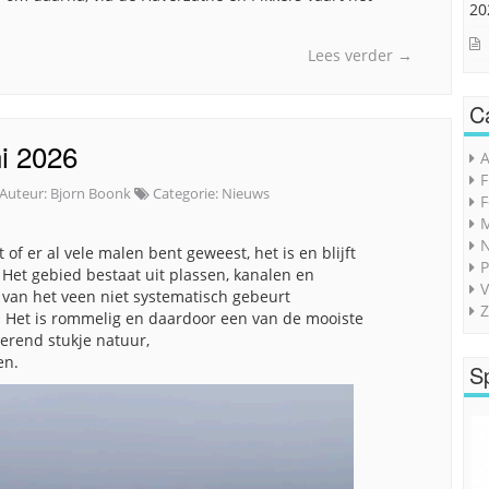
20
Lees verder
→
C
i 2026
A
F
Auteur:
Bjorn Boonk
Categorie:
Nieuws
F
M
of er al vele malen bent geweest, het is en blijft
P
 Het gebied bestaat uit plassen, kanalen en
V
 van het veen niet systematisch gebeurt
Z
. Het is rommelig en daardoor een van de mooiste
erend stukje natuur,
en.
S