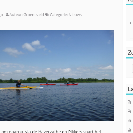
go
Auteur:
Groeneveld
Categorie:
Nieuws
Z
Sear
for:
La
om daarna, via de Haverzathe en Pikkers vaart het