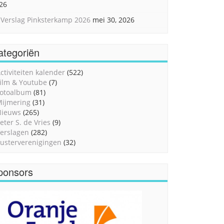
26
Verslag Pinksterkamp 2026
mei 30, 2026
ategoriën
ctiviteiten kalender
(522)
ilm & Youtube
(7)
otoalbum
(81)
ijmering
(31)
Nieuws
(265)
eter S. de Vries
(9)
erslagen
(282)
usterverenigingen
(32)
ponsors