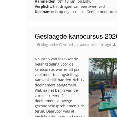
Aanmelden:
t/m 18 juni bij Lidy.
Verplicht:
het dragen van een zwemvest.
Deelname:
is op eigen risico. Geef je noodnu
Geslaagde kanocursus 202
Blog Artikel
Artikel geplaatst:
2 months ago
Na jaren van inzakkende
belangstelling voor de
kanocursus was er dit jaar
veel meer belangstelling.
Aanvankelijk hadden zich 12
deelnemers aangemeld.
Vlak na het begin van de
cursus trokken 2
deelnemers vanwege
gezondheidsproblemen zich
terug. Daarvoor was al
besloten de groep in tweeën