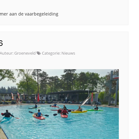
mmer aan de vaarbegeleiding
6
Auteur:
Groeneveld
Categorie:
Nieuws