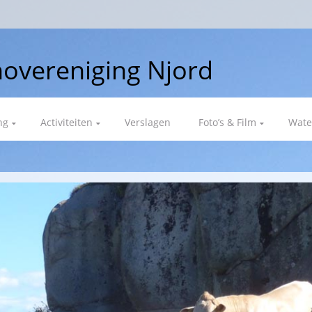
overeniging Njord
ng
Activiteiten
Verslagen
Foto’s & Film
Wate