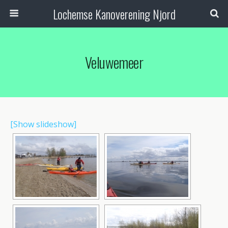
Lochemse Kanoverening Njord
Veluwemeer
[Show slideshow]