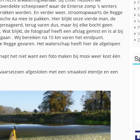
F
n overdekte scheepswerf waar de Enterse zomp ’s winters
F
etrokken worden. En verder weer, stroomopwaarts de Regge
M
sche Aa mee te pakken. Hier blijkt onze vierde man, de
 gereageerd, terug varen dus, maar bij elke bocht geen
P
at blijkt, de fotograaf heeft een afslag gemist en is al bij
V
gaan . Wij bereiken na 15 km varen het eindpunt.
Z
 Regge gevaren. Het waterschap heeft hier de afgelopen
 snapt het niet want een foto maken bij mooi weer kost één
S
 vaarseizoen afgesloten met een smaakvol etentje en een