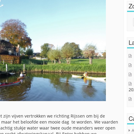
Z
Sear
for:
La
20
zijn vijven vertrokken we richting Rijssen om bij de
C
og, maar het beloofde een mooie dag te worden.
We vaarden
prachtig stukje water waar twee oude meanders weer open
A
een recht afwateringskanaal. Bij Enter hebben we