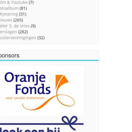
ilm & Youtube
(7)
otoalbum
(81)
ijmering
(31)
Nieuws
(265)
eter S. de Vries
(9)
erslagen
(282)
usterverenigingen
(32)
ponsors