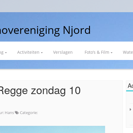
overeniging Njord
ng
Activiteiten
Verslagen
Foto’s & Film
Wate
Ac
 Regge zondag 10
ur:
Hans
Categorie: