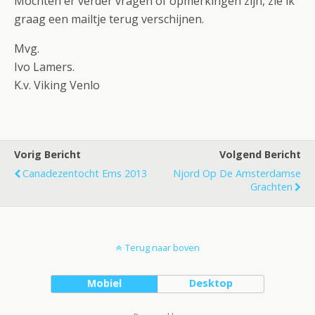
Mochten er verder vragen of opmerkingen zijn, zie ik
graag een mailtje terug verschijnen.
Mvg.
Ivo Lamers.
K.v. Viking Venlo
Vorig Bericht
Volgend Bericht
Canadezentocht Ems 2013
Njord Op De Amsterdamse
Grachten
Terug naar boven
Mobiel
Desktop