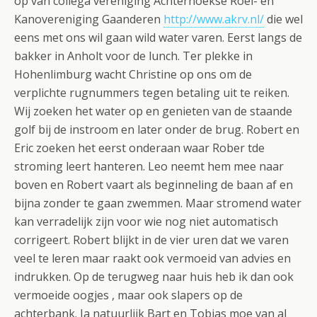
op van collega vereniging Achterhoekse Roei- en
Kanovereniging Gaanderen
http://www.akrv.nl/
die wel
eens met ons wil gaan wild water varen. Eerst langs de
bakker in Anholt voor de lunch. Ter plekke in
Hohenlimburg wacht Christine op ons om de
verplichte rugnummers tegen betaling uit te reiken.
Wij zoeken het water op en genieten van de staande
golf bij de instroom en later onder de brug. Robert en
Eric zoeken het eerst onderaan waar Rober tde
stroming leert hanteren. Leo neemt hem mee naar
boven en Robert vaart als beginneling de baan af en
bijna zonder te gaan zwemmen. Maar stromend water
kan verradelijk zijn voor wie nog niet automatisch
corrigeert. Robert blijkt in de vier uren dat we varen
veel te leren maar raakt ook vermoeid van advies en
indrukken. Op de terugweg naar huis heb ik dan ook
vermoeide oogjes , maar ook slapers op de
achterbank. Ja natuurlijk Bart en Tobias moe van al