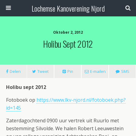
Lochemse Kanoverening Njord
Oktober 2, 2012
Holibu Sept 2012
Delen
Tweet
Pin
E-mailen
SMS
Holibu sept 2012
Fotoboek op
https://www.lkv-njord.nl/fotoboek.php?
id=145
Zaterdagochtend 0900 uur vertrek uit Ruurlo met
bestemming Silvolde. We halen Robert Leeuwestein