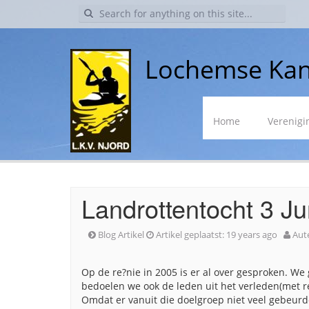
Search
for:
Lochemse Kan
Skip
Home
Verenigi
to
content
Landrottentocht 3 J
Blog Artikel
Artikel geplaatst:
19 years ago
Aut
Op de re?nie in 2005 is er al over gesproken. We
bedoelen we ook de leden uit het verleden(met r
Omdat er vanuit die doelgroep niet veel gebeurd