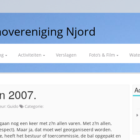
overeniging Njord
ng
Activiteiten
Verslagen
Foto’s & Film
Wate
Ac
un 2007.
eur:
Guido
Categorie:
 gaan nog een keer met z?n allen varen. Met z?n allen,
espect). Maar ja, dat moet wel georganiseerd worden.
e, heeft het bestuur of toercommissie, de bal opgepakt en