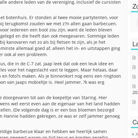
lle andere leden van de vereniging, inclusief de cursisten
Z
et botenhuis. Er stonden al twee mooie partytenten, voor
Sear
bij terugkomst zouden we met z?n allen gaan barbecuen.
for:
oor iedereen een boot zou zijn, want de leden bleven
argelegd en die heeft dan ook meegevaren. Sommige leden
j kanovaren net zo als bij fietsen te zijn, als je het
La
nminste allemaal goed af, alleen het in- en uitstappen ging
er ook al een probleem.
s, die in de C-7 zat. Jaap leek dat ook een leuk idee en
les voor het nageslacht vast te leggen. Maar helaas, daar
n en foto?s maken. Als je binnenkort nog eens een ringtoon
oon van Jaaps mobieltje is. Heel jammer, ?k was erg
20
e doorgevaren tot aan de koepeltje van Staring. Hier
uwens wel eerst even aan de eigenaar van het land hadden
ellen. (De volgende dag is er een bos bloemen bezorgd
an Hannie hadden gekregen, ze was er zelf jammer genoeg
C
weldige barbecue klaar en hebben we heerlijk samen
A
ren geweest waren op tijd terug en konden gezellig