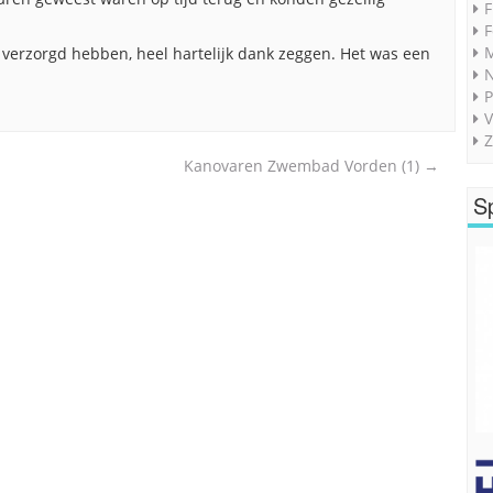
F
F
M
es verzorgd hebben, heel hartelijk dank zeggen. Het was een
P
V
Z
Kanovaren Zwembad Vorden (1)
→
S