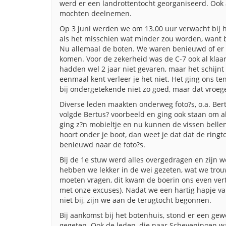
werd er een landrottentocht georganiseerd. Ook a
mochten deelnemen.
Op 3 juni werden we om 13.00 uur verwacht bij h
als het misschien wat minder zou worden, want 
Nu allemaal de boten. We waren benieuwd of er v
komen. Voor de zekerheid was de C-7 ook al kla
hadden wel 2 jaar niet gevaren, maar het schijnt bi
eenmaal kent verleer je het niet. Het ging ons te
bij ondergetekende niet zo goed, maar dat vroeg
Diverse leden maakten onderweg foto?s, o.a. Bertu
volgde Bertus? voorbeeld en ging ook staan om al
ging z?n mobieltje en nu kunnen de vissen belle
hoort onder je boot, dan weet je dat dat de ringt
benieuwd naar de foto?s.
Bij de 1e stuw werd alles overgedragen en zijn w
hebben we lekker in de wei gezeten, wat we tro
moeten vragen, dit kwam de boerin ons even vert
met onze excuses). Nadat we een hartig hapje v
niet bij, zijn we aan de terugtocht begonnen.
Bij aankomst bij het botenhuis, stond er een ge
gegeten. Ook de leden, die naar Scheveningen wa