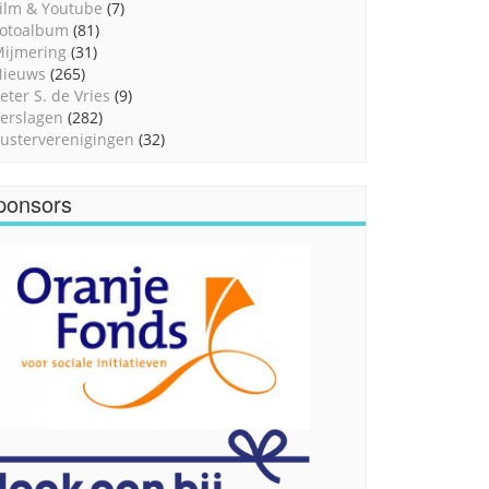
ilm & Youtube
(7)
otoalbum
(81)
ijmering
(31)
Nieuws
(265)
eter S. de Vries
(9)
erslagen
(282)
usterverenigingen
(32)
ponsors