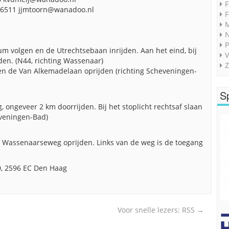
F
806511 jjmtoorn@wanadoo.nl
F
M
P
m volgen en de Utrechtsebaan inrijden. Aan het eind, bij
V
den. (N44, richting Wassenaar)
Z
an en de Van Alkemadelaan oprijden (richting Scheveningen-
S
ongeveer 2 km doorrijden. Bij het stoplicht rechtsaf slaan
eveningen-Bad)
 de Wassenaarseweg oprijden. Links van de weg is de toegang
, 2596 EC Den Haag
Voor snelle lezers: RSS
→