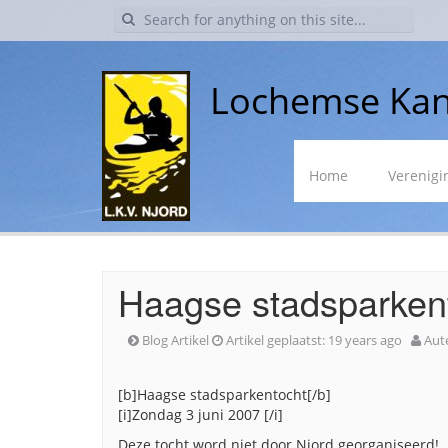
Search
for:
Lochemse Kan
Skip
Home
Verenigi
to
content
Haagse stadsparken
Blog Artikel
Artikel geplaatst:
19 years ago
Aut
[b]Haagse stadsparkentocht[/b]
[i]Zondag 3 juni 2007 [/i]
Deze tocht word niet door Njord georganiseerd!