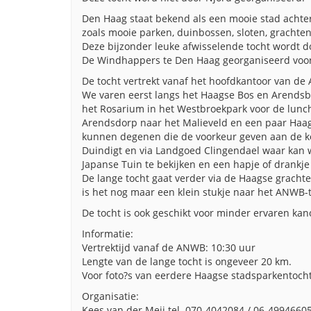
Den Haag staat bekend als een mooie stad achte
zoals mooie parken, duinbossen, sloten, grachte
Deze bijzonder leuke afwisselende tocht wordt d
De Windhappers te Den Haag georganiseerd voor
De tocht vertrekt vanaf het hoofdkantoor van de
We varen eerst langs het Haagse Bos en Arendsb
het Rosarium in het Westbroekpark voor de lun
Arendsdorp naar het Malieveld en een paar Haags
kunnen degenen die de voorkeur geven aan de ko
Duindigt en via Landgoed Clingendael waar kan 
Japanse Tuin te bekijken en een hapje of drankj
De lange tocht gaat verder via de Haagse grachte
is het nog maar een klein stukje naar het ANWB-t
De tocht is ook geschikt voor minder ervaren kan
Informatie:
Vertrektijd vanaf de ANWB: 10:30 uur
Lengte van de lange tocht is ongeveer 20 km.
Voor foto?s van eerdere Haagse stadsparkentoc
Organisatie:
Kees van der Meij tel. 070-4042084 / 06-499466