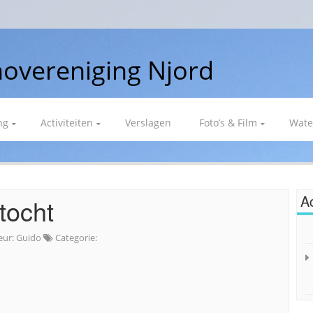
overeniging Njord
ng
Activiteiten
Verslagen
Foto’s & Film
Wate
Ac
tocht
eur:
Guido
Categorie: