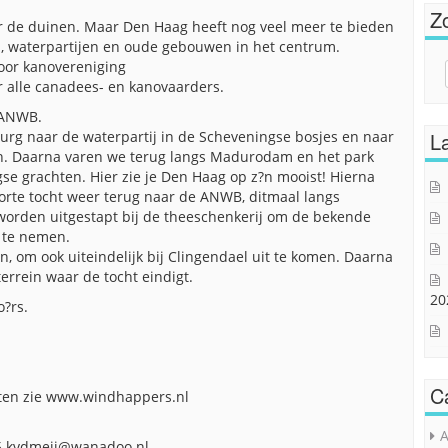
Z
r de duinen. Maar Den Haag heeft nog veel meer te bieden
n, waterpartijen en oude gebouwen in het centrum.
oor kanovereniging
Sear
 alle canadees- en kanovaarders.
for:
 ANWB.
urg naar de waterpartij in de Scheveningse bosjes en naar
La
ch. Daarna varen we terug langs Madurodam en het park
e grachten. Hier zie je Den Haag op z?n mooist! Hierna
rte tocht weer terug naar de ANWB, ditmaal langs
worden uitgestapt bij de theeschenkerij om de bekende
e te nemen.
n, om ook uiteindelijk bij Clingendael uit te komen. Daarna
errein waar de tocht eindigt.
20
o?rs.
C
hten zie www.windhappers.nl
A
05 kvdmeij@wanadoo.nl