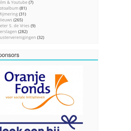
ilm & Youtube
(7)
otoalbum
(81)
ijmering
(31)
Nieuws
(265)
eter S. de Vries
(9)
erslagen
(282)
usterverenigingen
(32)
ponsors