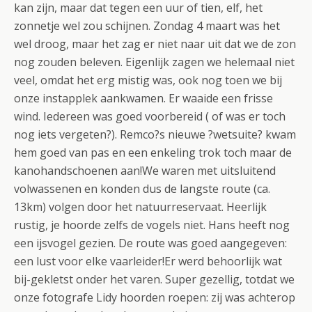
kan zijn, maar dat tegen een uur of tien, elf, het
zonnetje wel zou schijnen. Zondag 4 maart was het
wel droog, maar het zag er niet naar uit dat we de zon
nog zouden beleven. Eigenlijk zagen we helemaal niet
veel, omdat het erg mistig was, ook nog toen we bij
onze instapplek aankwamen. Er waaide een frisse
wind. Iedereen was goed voorbereid ( of was er toch
nog iets vergeten?). Remco?s nieuwe ?wetsuite? kwam
hem goed van pas en een enkeling trok toch maar de
kanohandschoenen aan!We waren met uitsluitend
volwassenen en konden dus de langste route (ca.
13km) volgen door het natuurreservaat. Heerlijk
rustig, je hoorde zelfs de vogels niet. Hans heeft nog
een ijsvogel gezien. De route was goed aangegeven:
een lust voor elke vaarleider!Er werd behoorlijk wat
bij-gekletst onder het varen. Super gezellig, totdat we
onze fotografe Lidy hoorden roepen: zij was achterop