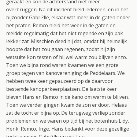
geraakt en kon de achterstand niet meer
overbruggen. Na dit incident hield iedereen, en in het
bijzonder Gabri?lle, elkaar wat meer in de gaten onder
het praten. Remco hield het weer in de gaten en
meldde regelmatig dat het niet regende en zijn pak
lekker zat. Misschien deed hij dat, omdat hij heimelijk
hoopte dat het zou gaan regenen, zodat hij zijn
wetsuite kon testen of hij wel warm zou blijven enzo.
Toen we bijna rond waren kwamen we een grote
groep tegen van kanovereniging de Peddelaars. We
hebben twee keer gepauzeerd op de daarvoor
bestemde kanoparkeerplaatsen. De laatste keer
bleven Hans en Remco in de kano om warm te blijven.
Toen we verder gingen kwam de zon er door. Helaas
zat de tocht er bijna op. De terugweg verliep zonder
problemen en we waren op tijd bij het botenhuis.Lidy,
Henk, Remco, Inge, Hans bedankt voor deze gezellige
tocht namens Gabri?lle en mij, Leo.