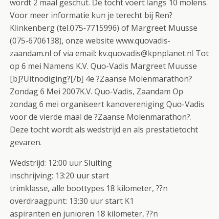
wordt 2 maal geschut. De tocht voert langs 10 molens.
Voor meer informatie kun je terecht bij Ren?
Klinkenberg (tel.075-7715996) of Margreet Muusse
(075-6706138), onze website www.quovadis-
zaandam.nl of via email: kv.quovadis@kpnplanet.nl Tot
op 6 mei Namens K.V. Quo-Vadis Margreet Muusse
[b]?Uitnodiging?[/b] 4e ?Zaanse Molenmarathon?
Zondag 6 Mei 2007K.V. Quo-Vadis, Zaandam Op
zondag 6 mei organiseert kanovereniging Quo-Vadis
voor de vierde maal de ?Zaanse Molenmarathon?.
Deze tocht wordt als wedstrijd en als prestatietocht
gevaren.
Wedstrijd: 12:00 uur Sluiting
inschrijving: 13:20 uur start
trimklasse, alle boottypes 18 kilometer, ??n
overdraagpunt: 13:30 uur start K1
aspiranten en junioren 18 kilometer, ??n