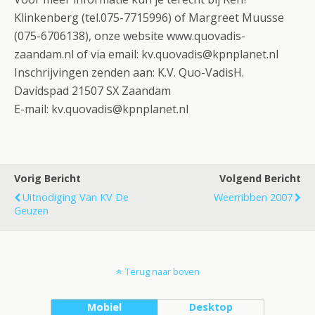
Klinkenberg (tel.075-7715996) of Margreet Muusse
(075-6706138), onze website www.quovadis-
zaandam.nl of via email: kv.quovadis@kpnplanet.nl
Inschrijvingen zenden aan: K.V. Quo-VadisH.
Davidspad 21507 SX Zaandam
E-mail: kv.quovadis@kpnplanet.nl
Vorig Bericht
Volgend Bericht
Uitnodiging Van KV De
Weerribben 2007
Geuzen
Terug naar boven
Mobiel
Desktop