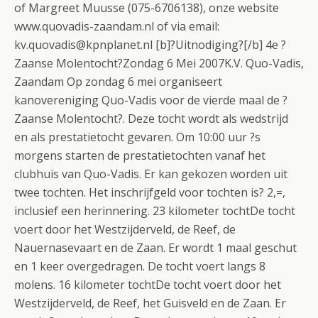
of Margreet Muusse (075-6706138), onze website
www.quovadis-zaandam.nl of via email:
kv.quovadis@kpnplanet.nl [b]?Uitnodiging?[/b] 4e ?
Zaanse Molentocht?Zondag 6 Mei 2007K.V. Quo-Vadis,
Zaandam Op zondag 6 mei organiseert
kanovereniging Quo-Vadis voor de vierde maal de ?
Zaanse Molentocht?. Deze tocht wordt als wedstrijd
en als prestatietocht gevaren. Om 10:00 uur ?s
morgens starten de prestatietochten vanaf het
clubhuis van Quo-Vadis. Er kan gekozen worden uit
twee tochten. Het inschrijfgeld voor tochten is? 2,=,
inclusief een herinnering. 23 kilometer tochtDe tocht
voert door het Westzijderveld, de Reef, de
Nauernasevaart en de Zaan. Er wordt 1 maal geschut
en 1 keer overgedragen. De tocht voert langs 8
molens. 16 kilometer tochtDe tocht voert door het
Westzijderveld, de Reef, het Guisveld en de Zaan. Er