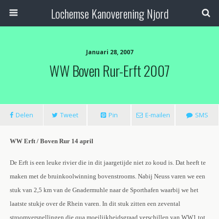
Lochemse Kanoverening Njord
Januari 28, 2007
WW Boven Rur-Erft 2007
Delen
Tweet
Pin
E-mailen
SMS
WW Erft / Boven Rur 14 april
De Erft is een leuke rivier die in dit jaargetijde niet zo koud is. Dat heeft te
maken met de bruinkoolwinning bovenstrooms. Nabij Neuss varen we een
stuk van 2,5 km van de Gnadermuhle naar de Sporthafen waarbij we het
laatste stukje over de Rhein varen. In dit stuk zitten een zevental
stroomversnellingen die qua moeilijkheidsgraad verschillen van WW1 tot