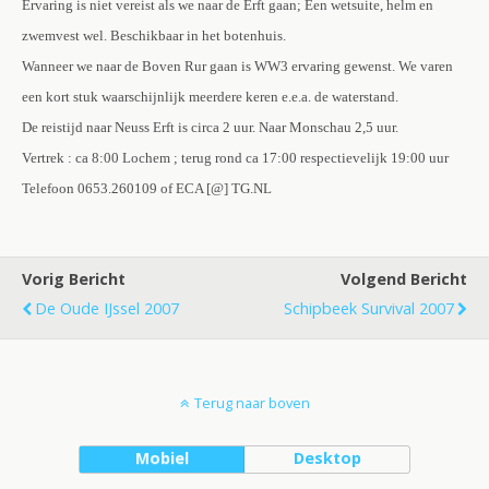
Ervaring is niet vereist als we naar de Erft gaan; Een wetsuite, helm en
zwemvest wel. Beschikbaar in het botenhuis.
Wanneer we naar de Boven Rur gaan is WW3 ervaring gewenst. We varen
een kort stuk waarschijnlijk meerdere keren e.e.a. de waterstand.
De reistijd naar Neuss Erft is circa 2 uur. Naar Monschau 2,5 uur.
Vertrek : ca 8:00 Lochem ; terug rond ca 17:00 respectievelijk 19:00 uur
Telefoon 0653.260109 of
ECA [@] TG.NL
Vorig Bericht
Volgend Bericht
De Oude IJssel 2007
Schipbeek Survival 2007
Terug naar boven
Mobiel
Desktop