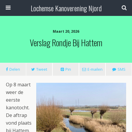
Lochemse Kanoverening Njord
Maart 20, 2026
Verslag Rondje Bij Hattem
Delen
Tweet
Pin
E-mailen
SMS
Op 8 maart
weer de
eerste
kanotocht.
De aftrap
vond plaats
bij Hattem.