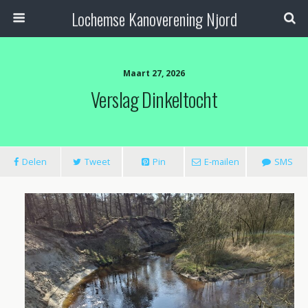
Lochemse Kanoverening Njord
Maart 27, 2026
Verslag Dinkeltocht
Delen
Tweet
Pin
E-mailen
SMS