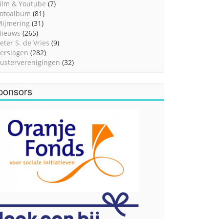
ilm & Youtube
(7)
otoalbum
(81)
ijmering
(31)
Nieuws
(265)
eter S. de Vries
(9)
erslagen
(282)
usterverenigingen
(32)
ponsors