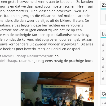
ok een grote hoeveelheid kennis aan te koppelen. Zo konden
Z
tuur is en dat we daar goed voor moeten zorgen. Heel fraai
ssen, boommarters, uilen, dassen en oeverzwaluwen. De
en, fuuten en ijsvogels die elkaar het hof maken. Parende
Sear
manders die dan weer de eitjes uit de kikkerdril eten. De
for:
tsen, eitjes leggen, deze bevruchten en vervolgens
rvormde hoeven krijgen omdat zij van nature op een
La
ie van de bedreigde Korhoen op de Sallandse heuvelrug.
uden omdat de kuikens niet volgroeien door een gebrek aan
ieuwe korhoenders uit Zweden worden ingevlogen. Dit alles
ine beekjes (met beverburcht), de Berkel en de IJssel.
op
Michiel Schaap Natuurfotografie
en
hielschaap/
. Daar kun je nog eens rustig de prachtige foto’s
20
C
A