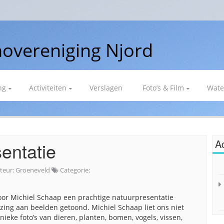
overeniging Njord
ng
Activiteiten
Verslagen
Foto’s & Film
Wate
Ac
entatie
teur:
Groeneveld
Categorie:
oor Michiel Schaap een prachtige natuurpresentatie
zing aan beelden getoond. Michiel Schaap liet ons niet
ieke foto’s van dieren, planten, bomen, vogels, vissen,