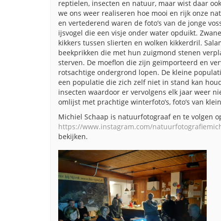
reptielen, insecten en natuur, maar wist daar o
we ons weer realiseren hoe mooi en rijk onze na
en vertederend waren de foto’s van de jonge vo
ijsvogel die een visje onder water opduikt. Zwan
kikkers tussen slierten en wolken kikkerdril. Sala
beekprikken die met hun zuigmond stenen verplaa
sterven. De moeflon die zijn geïmporteerd en ve
rotsachtige ondergrond lopen. De kleine populat
een populatie die zich zelf niet in stand kan ho
insecten waardoor er vervolgens elk jaar weer n
omlijst met prachtige winterfoto’s, foto’s van kle
Michiel Schaap is natuurfotograaf en te volgen 
https://www.instagram.com/natuurfotografiemic
bekijken.