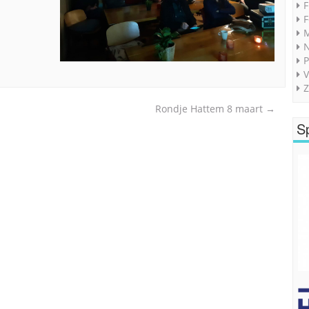
F
F
M
P
V
Z
Rondje Hattem 8 maart
→
S