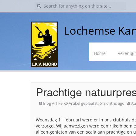
Search
for:
Lochemse Kan
Skip
Home
Verenigi
to
content
Prachtige natuurpres
Blog Artikel
Artikel geplaatst:
6 months ago
Au
Woensdag 11 februari werd er in ons clubhuis d
verzorgd. Wij aanwezigen werd een rijke bloemle
alleen genieten van een scala aan prachtige en un