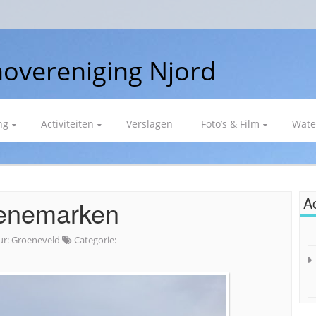
overeniging Njord
ng
Activiteiten
Verslagen
Foto’s & Film
Wate
Ac
Denemarken
ur:
Groeneveld
Categorie: