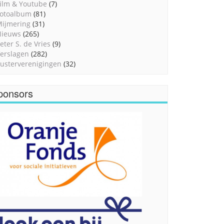
ilm & Youtube
(7)
otoalbum
(81)
ijmering
(31)
Nieuws
(265)
eter S. de Vries
(9)
erslagen
(282)
usterverenigingen
(32)
ponsors