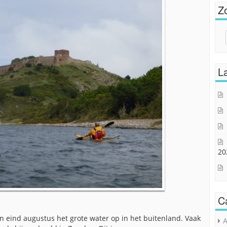
Z
Sear
for:
La
20
C
n eind augustus het grote water op in het buitenland. Vaak
A