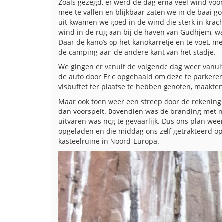
Zoals gezegd, er werd de dag erna veel wind voor
mee te vallen en blijkbaar zaten we in de baai g
uit kwamen we goed in de wind die sterk in kra
wind in de rug aan bij de haven van Gudhjem, waa
Daar de kano’s op het kanokarretje en te voet, m
de camping aan de andere kant van het stadje.
We gingen er vanuit de volgende dag weer vanuit
de auto door Eric opgehaald om deze te parkeren
visbuffet ter plaatse te hebben genoten, maakte
Maar ook toen weer een streep door de rekening
dan voorspelt. Bovendien was de branding met 
uitvaren was nog te gevaarlijk. Dus ons plan weer
opgeladen en die middag ons zelf getrakteerd o
kasteelruïne in Noord-Europa.