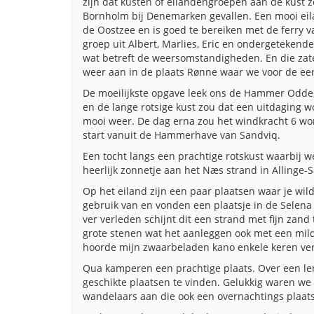
zijn dat kusten of eilandengroepen aan de kust z
Bornholm bij Denemarken gevallen. Een mooi eil
de Oostzee en is goed te bereiken met de ferry v
groep uit Albert, Marlies, Eric en ondergetekende
wat betreft de weersomstandigheden. En die za
weer aan in de plaats Rønne waar we voor de ee
De moeilijkste opgave leek ons de Hammer Odde, 
en de lange rotsige kust zou dat een uitdaging 
mooi weer. De dag erna zou het windkracht 6 w
start vanuit de Hammerhave van Sandviq.
Een tocht langs een prachtige rotskust waarbij
heerlijk zonnetje aan het Næs strand in Allinge
Op het eiland zijn een paar plaatsen waar je w
gebruik van en vonden een plaatsje in de Selena B
ver verleden schijnt dit een strand met fijn zand
grote stenen wat het aanleggen ook met een milde
hoorde mijn zwaarbeladen kano enkele keren ve
Qua kamperen een prachtige plaats. Over een le
geschikte plaatsen te vinden. Gelukkig waren we n
wandelaars aan die ook een overnachtings plaats