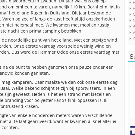
oals bijvoorbeeld in Zweden. Dit jaar was ons oog op
F
and om omheen te varen, namelijk 110 km. Bornholm ligt in
F
anaf het eiland Rugen in Duitsland. Dit jaar bestond de
M
. Varen op zee of langs de kust heeft altijd onzekerheden
ten niet helemaal mee. We kwamen met mooi en rustig
P
rste nacht een prima camping betrokken.
V
Z
de noordelijke punt van het eiland. Met een stevige wind
worden. Onze eerste vaardag voorspelde weinig wind en
orden. Dus werd de Hammer Odde onze eerste vaardag met
S
 we na de punt te hebben genomen onze pauze onder een
-Sandviq konden genieten.
ild mag kamperen. Daar maakte we dan ook onze eerste dag
aai. Welke bekend schijnt te zijn bij sportvissers. In een
 te zijn geweest. Heden is het een strand met kiezels en
 branding voor polyester kano’s flink oppassen is. Ik
rontrustend kraken.
ngte van enkele honderden meters waren verschillende
iet al te laat gearriveerd, want er kwamen al snel allerlei
 zochten.