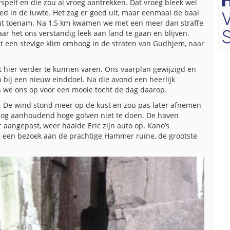
spelt en die zou al vroeg aantrekken. Dat vroeg bleek wel
oed in de luwte. Het zag er goed uit, maar eenmaal de baai
cht toenam. Na 1,5 km kwamen we met een meer dan straffe
r het ons verstandig leek aan land te gaan en blijven.
et een stevige klim omhoog in de straten van Gudhjem, naar
 hier verder te kunnen varen. Ons vaarplan gewijzigd en
 bij een nieuw einddoel. Na die avond een heerlijk
n we ons op voor een mooie tocht de dag daarop.
. De wind stond meer op de kust en zou pas later afnemen
nog aanhoudend hoge golven niet te doen. De haven
 aangepast, weer haalde Eric zijn auto op. Kano’s
p een bezoek aan de prachtige Hammer ruïne, de grootste