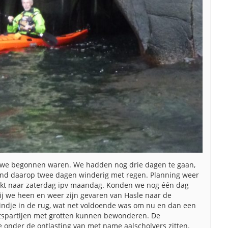
 we begonnen waren. We hadden nog drie dagen te gaan,
nd daarop twee dagen winderig met regen. Planning weer
ekt naar zaterdag ipv maandag. Konden we nog één dag
j we heen en weer zijn gevaren van Hasle naar de
ndje in de rug, wat net voldoende was om nu en dan een
tspartijen met grotten kunnen bewonderen. De
 onder de ontlasting van met name aalscholvers zitten.