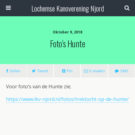
Lochemse Kanoverening Njord
Oktober 9, 2018
Foto’s Hunte
Delen
Tweet
Pin
E-mailen
SMS
Voor foto’s van de Hunte zie;
https://www.lkv-njord.nl/fotos/trektocht-op-de-hunte/