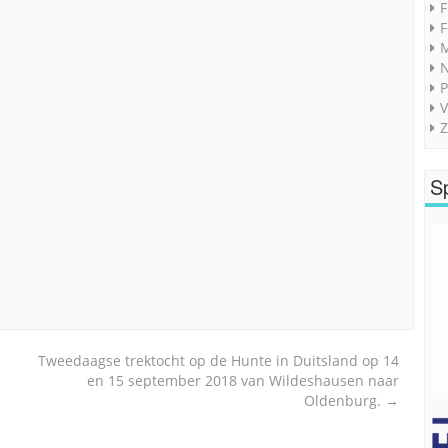
F
F
M
P
V
Z
S
Tweedaagse trektocht op de Hunte in Duitsland op 14
en 15 september 2018 van Wildeshausen naar
Oldenburg.
→