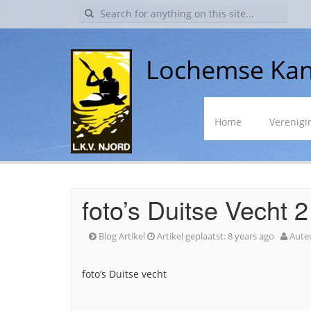
Search
for:
Lochemse Kan
Skip
Home
Verenigi
to
content
foto’s Duitse Vecht 
Blog Artikel
Artikel geplaatst:
8 years ago
Aute
foto’s Duitse vecht