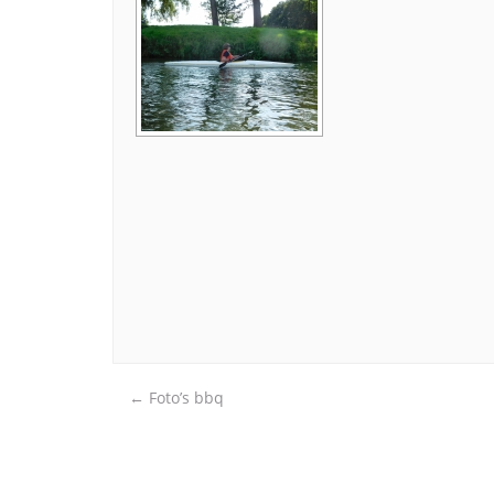
Post
←
Foto’s bbq
navigation