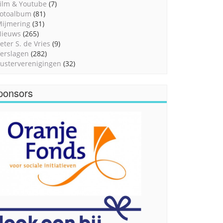
ilm & Youtube
(7)
otoalbum
(81)
ijmering
(31)
Nieuws
(265)
eter S. de Vries
(9)
erslagen
(282)
usterverenigingen
(32)
ponsors