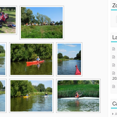
Z
Sear
for:
La
20
C
A