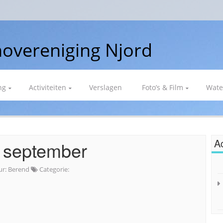
overeniging Njord
ng
Activiteiten
Verslagen
Foto’s & Film
Wate
Ac
2 september
ur:
Berend
Categorie: