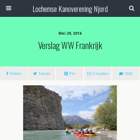
Lochemse Kanoverening Njord
Mei 29, 2016
Verslag WW Frankrijk
Delen
Tweet
Pin
E-mailen
SMS