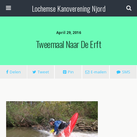
Lochemse Kanoverening Njord
April 29, 2016
Tweemaal Naar De Erft
Delen
Tweet
Pin
E-mailen
SMS