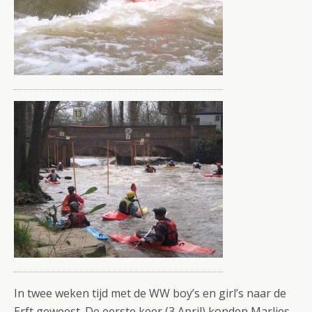
In twee weken tijd met de WW boy’s en girl’s naar de
Erft geweest. De eerste keer (3 April) konden Marlies,