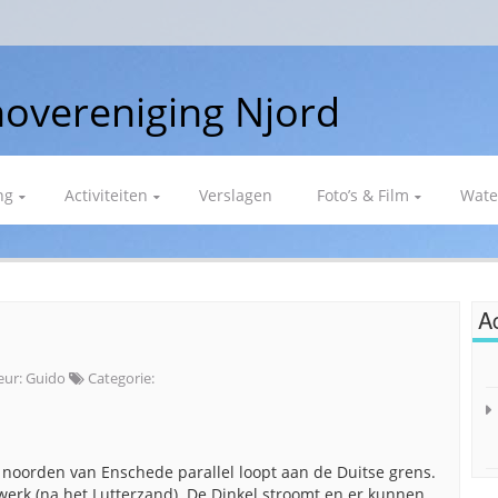
overeniging Njord
ng
Activiteiten
Verslagen
Foto’s & Film
Wate
Ac
eur:
Guido
Categorie:
en noorden van Enschede parallel loopt aan de Duitse grens.
lwerk (na het Lutterzand). De Dinkel stroomt en er kunnen