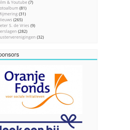
ilm & Youtube
(7)
otoalbum
(81)
ijmering
(31)
Nieuws
(265)
eter S. de Vries
(9)
erslagen
(282)
usterverenigingen
(32)
ponsors