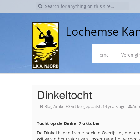
Search
for:
Lochemse Kan
Skip
Home
Verenigi
to
content
Dinkeltocht
Blog Artikel
Artikel geplaatst:
14 years ago
Aut
Tocht op de Dinkel 7 oktober
De Dinkel is een fraaie beek in Overijssel, die t
Wij varen het traject van Losser naar het verdee