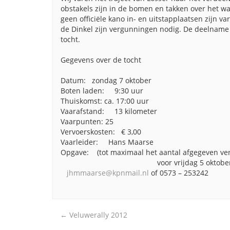
obstakels zijn in de bomen en takken over het wa
geen officiële kano in- en uitstapplaatsen zijn va
de Dinkel zijn vergunningen nodig. De deelname 
tocht.
Gegevens over de tocht
Datum: zondag 7 oktober
Boten laden: 9:30 uur
Thuiskomst: ca. 17:00 uur
Vaarafstand: 13 kilometer
Vaarpunten: 25
Vervoerskosten: € 3,00
Vaarleider: Hans Maarse
Opgave: (tot maximaal het aantal afgegeven ve
voor vrijdag 5 oktober bij 
jhmmaarse@kpnmail.nl
of 0573 – 253242
Post
←
Veluwerally 2012