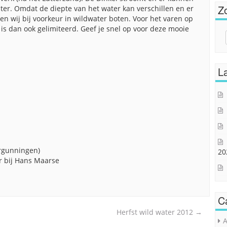
Z
ter. Omdat de diepte van het water kan verschillen en er
ren wij bij voorkeur in wildwater boten. Voor het varen op
is dan ook gelimiteerd. Geef je snel op voor deze mooie
Sear
for:
La
rgunningen)
20
Hans Maarse
C
Herfst wild water 2012
→
A