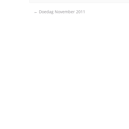
Post
←
Doedag November 2011
navigation