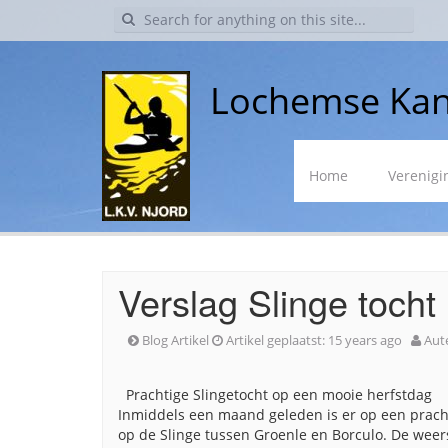
Search
for:
Lochemse Kan
Skip
Home
Verenigi
to
content
Verslag Slinge tocht
Blog Artikel
Artikel geplaatst:
15 years ago
Aut
Prachtige Slingetocht op een mooie herfstdag
Inmiddels een maand geleden is er op een pracht
op de Slinge tussen Groenle en Borculo. De wee