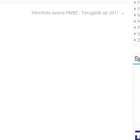
F
F
Film/Foto avond PWBZ ; Terugblik op 2011
→
M
P
V
Z
S