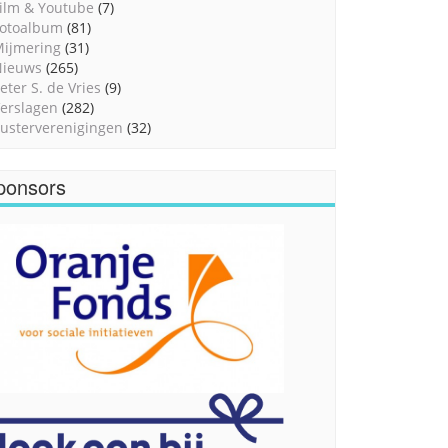
ilm & Youtube
(7)
otoalbum
(81)
ijmering
(31)
Nieuws
(265)
eter S. de Vries
(9)
erslagen
(282)
usterverenigingen
(32)
ponsors