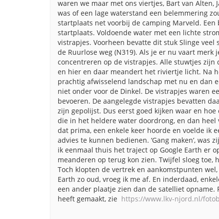
waren we maar met ons viertjes, Bart van Alten,
was of een lage waterstand een belemmering zo
startplaats net voorbij de camping Marveld. Een 
startplaats. Voldoende water met een lichte strom
vistrapjes. Voorheen bevatte dit stuk Slinge veel
de Ruurlose weg (N319). Als je er nu vaart merk j
concentreren op de vistrapjes. Alle stuwtjes zij
en hier en daar meandert het riviertje licht. Na 
prachtig afwisselend landschap met nu en dan e
niet onder voor de Dinkel. De vistrapjes waren e
bevoeren. De aangelegde vistrapjes bevatten daa
zijn gepolijst. Dus eerst goed kijken waar en ho
die in het heldere water doordrong, en dan heel 
dat prima, een enkele keer hoorde en voelde ik
advies te kunnen bedienen. ‘Gang maken’, was zij
ik eenmaal thuis het traject op Google Earth er op
meanderen op terug kon zien. Twijfel sloeg toe, 
Toch klopten de vertrek en aankomstpunten wel, 
Earth zo oud, vroeg ik me af. En inderdaad, enkel
een ander plaatje zien dan de satelliet opname. 
heeft gemaakt, zie
https://www.lkv-njord.nl/fot