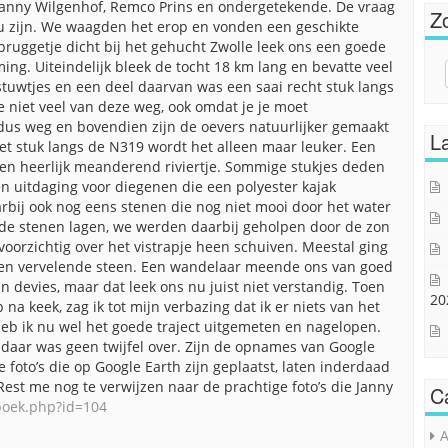
 Janny Wilgenhof, Remco Prins en ondergetekende. De vraag
Z
u zijn. We waagden het erop en vonden een geschikte
bruggetje dicht bij het gehucht Zwolle leek ons een goede
ing. Uiteindelijk bleek de tocht 18 km lang en bevatte veel
Sear
 stuwtjes en een deel daarvan was een saai recht stuk langs
for:
e niet veel van deze weg, ook omdat je je moet
n dus weg en bovendien zijn de oevers natuurlijker gemaakt
La
het stuk langs de N319 wordt het alleen maar leuker. Een
en heerlijk meanderend riviertje. Sommige stukjes deden
en uitdaging voor diegenen die een polyester kajak
rbij ook nog eens stenen die nog niet mooi door het water
e de stenen lagen, we werden daarbij geholpen door de zon
voorzichtig over het vistrapje heen schuiven. Meestal ging
 een vervelende steen. Een wandelaar meende ons van goed
n devies, maar dat leek ons nu juist niet verstandig. Toen
20
 na keek, zag ik tot mijn verbazing dat ik er niets van het
heb ik nu wel het goede traject uitgemeten en nagelopen.
daar was geen twijfel over. Zijn de opnames van Google
e foto’s die op Google Earth zijn geplaatst, laten inderdaad
Rest me nog te verwijzen naar de prachtige foto’s die Janny
C
oboek.php?id=104
A