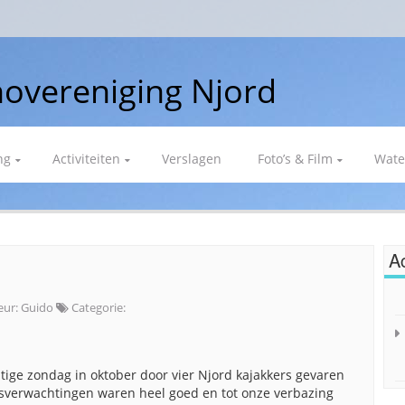
overeniging Njord
ng
Activiteiten
Verslagen
Foto’s & Film
Wate
Ac
eur:
Guido
Categorie:
ige zondag in oktober door vier Njord kajakkers gevaren
rsverwachtingen waren heel goed en tot onze verbazing