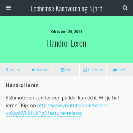
Lochemse Kanoverening Njord
Oktober 29, 2011
Handrol Leren
Delen
Tweet
Pin
E-mailen
SMS
Handrol leren
Eskimoteren zonder een paddel kan echt; Wil je het
leren : Kijk op
http://www.youtube.com/watch?
v=XspKVLMUkPg&feature=related