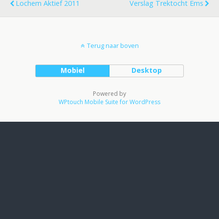
Lochem Aktief 2011
Verslag Trektocht Ems
Terug naar boven
Mobiel
Desktop
Powered by
WPtouch Mobile Suite for WordPress