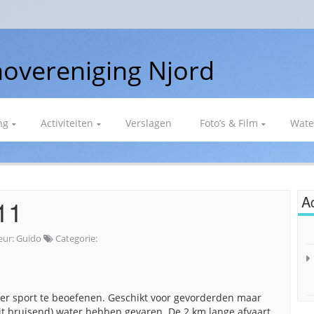
overeniging Njord
ng
Activiteiten
Verslagen
Foto’s & Film
Wate
Ac
11
eur:
Guido
Categorie:
er sport te beoefenen. Geschikt voor gevorderden maar
it bruisend) water hebben gevaren. De 2 km lange afvaart