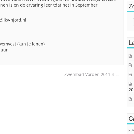
Z
enen is en de ervaring leer tdat het in September
@lkv-njord.nl
Sear
for:
La
wemvest (kun je lenen)
 uur
Zwembad Vorden 2011 4
→
20
C
A