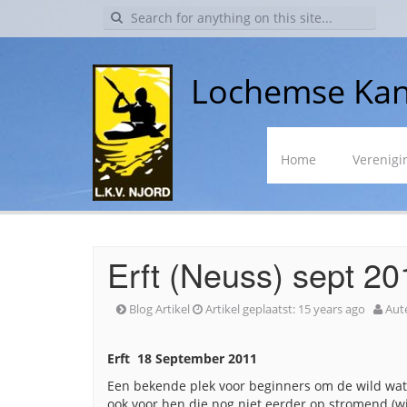
Search
for:
Lochemse Kan
Skip
Home
Verenigi
to
content
Erft (Neuss) sept 20
Blog Artikel
Artikel geplaatst:
15 years ago
Aut
Erft 18 September 2011
Een bekende plek voor beginners om de wild wat
ook voor hen die nog niet eerder op stromend (w