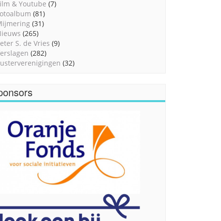
ilm & Youtube
(7)
otoalbum
(81)
ijmering
(31)
Nieuws
(265)
eter S. de Vries
(9)
erslagen
(282)
usterverenigingen
(32)
ponsors