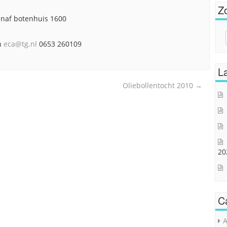
Z
vanaf botenhuis 1600
Sear
en
eca@tg.nl
0653 260109
for:
La
Oliebollentocht 2010
→
20
C
A