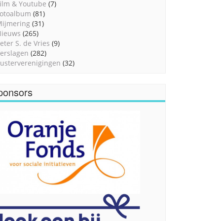
ilm & Youtube
(7)
otoalbum
(81)
ijmering
(31)
Nieuws
(265)
eter S. de Vries
(9)
erslagen
(282)
usterverenigingen
(32)
ponsors