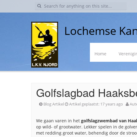
Search
for:
Lochemse Kan
Skip
Home
Verenigi
to
content
Golfslagbad Haaksb
Blog Artikel
Artikel geplaatst:
17 years ago
Aut
We gaan varen in het
golfslagzwembad van Haa
op wild- of grootwater. Lekker spelen in de golve
met redding groot water, behendig door de stro