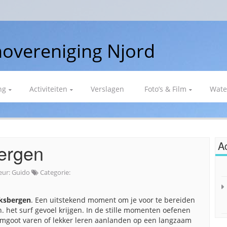
overeniging Njord
ng
Activiteiten
Verslagen
Foto’s & Film
Wate
Ac
ergen
eur:
Guido
Categorie:
ksbergen
. Een uitstekend moment om je voor te bereiden
n. het surf gevoel krijgen. In de stille momenten oefenen
omgoot varen of lekker leren aanlanden op een langzaam