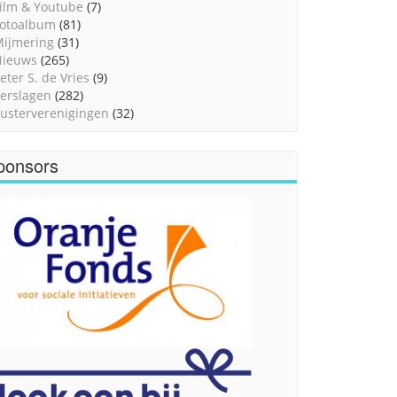
ilm & Youtube
(7)
otoalbum
(81)
ijmering
(31)
Nieuws
(265)
eter S. de Vries
(9)
erslagen
(282)
usterverenigingen
(32)
ponsors