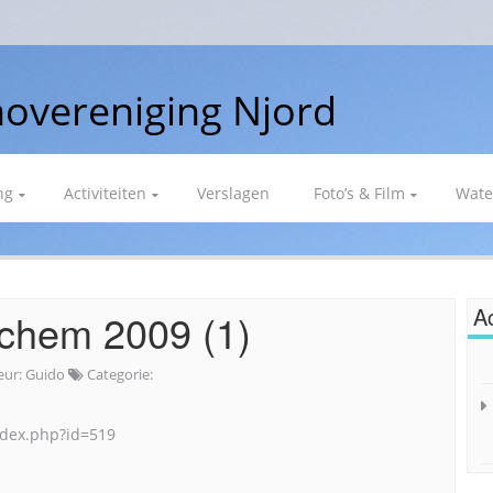
overeniging Njord
ng
Activiteiten
Verslagen
Foto’s & Film
Wate
Ac
chem 2009 (1)
eur:
Guido
Categorie:
index.php?id=519