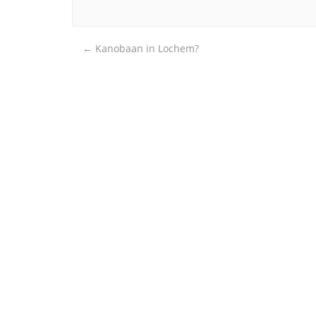
Post
←
Kanobaan in Lochem?
navigation