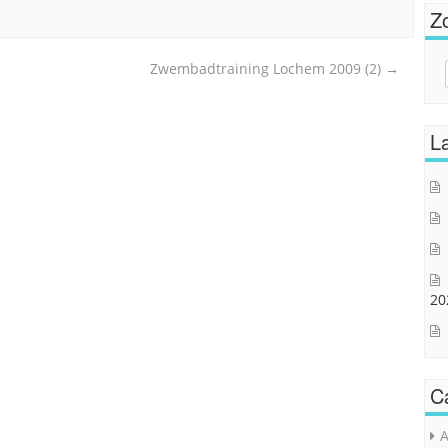
Z
Zwembadtraining Lochem 2009 (2)
→
Sear
for:
La
20
C
A