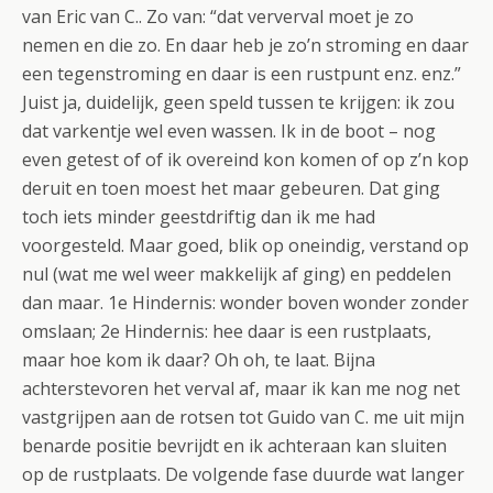
van Eric van C.. Zo van: “dat ververval moet je zo
nemen en die zo. En daar heb je zo’n stroming en daar
een tegenstroming en daar is een rustpunt enz. enz.”
Juist ja, duidelijk, geen speld tussen te krijgen: ik zou
dat varkentje wel even wassen. Ik in de boot – nog
even getest of of ik overeind kon komen of op z’n kop
deruit en toen moest het maar gebeuren. Dat ging
toch iets minder geestdriftig dan ik me had
voorgesteld. Maar goed, blik op oneindig, verstand op
nul (wat me wel weer makkelijk af ging) en peddelen
dan maar. 1e Hindernis: wonder boven wonder zonder
omslaan; 2e Hindernis: hee daar is een rustplaats,
maar hoe kom ik daar? Oh oh, te laat. Bijna
achterstevoren het verval af, maar ik kan me nog net
vastgrijpen aan de rotsen tot Guido van C. me uit mijn
benarde positie bevrijdt en ik achteraan kan sluiten
op de rustplaats. De volgende fase duurde wat langer