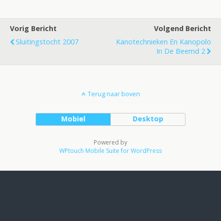
Vorig Bericht
Volgend Bericht
Sluitingstocht 2007
Kanotechnieken En Kanopolo
In De Beemd 2
Terug naar boven
Mobiel
Desktop
Powered by
WPtouch Mobile Suite for WordPress