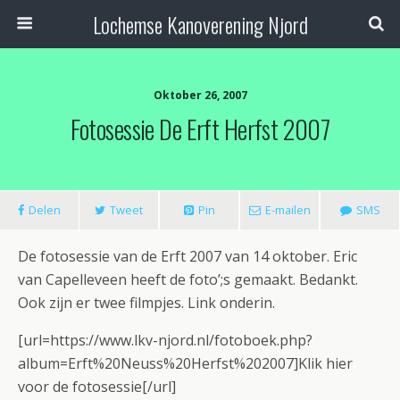
Lochemse Kanoverening Njord
Oktober 26, 2007
Fotosessie De Erft Herfst 2007
Delen
Tweet
Pin
E-mailen
SMS
De fotosessie van de Erft 2007 van 14 oktober. Eric
van Capelleveen heeft de foto’;s gemaakt. Bedankt.
Ook zijn er twee filmpjes. Link onderin.
[url=https://www.lkv-njord.nl/fotoboek.php?
album=Erft%20Neuss%20Herfst%202007]Klik hier
voor de fotosessie[/url]