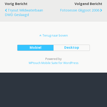
Vorig Bericht
Volgend Bericht
Tryout Wildwaterbaan
Fotosessie Glijgoot 2006
DWD Geslaagd
Terug naar boven
Mobiel
Desktop
Powered by
WPtouch Mobile Suite for WordPress