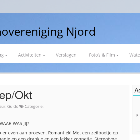
overeniging Njord
ng
Activiteiten
Verslagen
Foto’s & Film
Wate
Ac
Sep/Okt
eur:
Guido
Categorie:
WAAR WAS JIJ?
k er even aan proeven. Romantiek! Met een zeilbootje op
apje en een drankje en een lekker zonnetje. Stereotype,