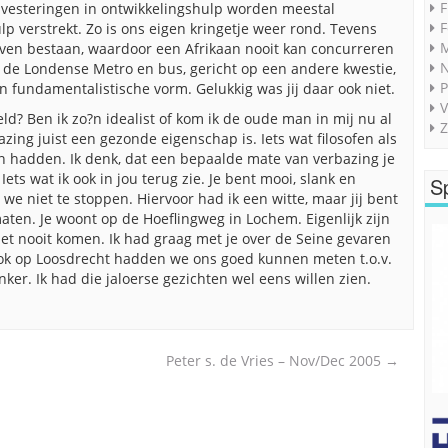
F
nvesteringen in ontwikkelingshulp worden meestal
F
p verstrekt. Zo is ons eigen kringetje weer rond. Tevens
M
ijven bestaan, waardoor een Afrikaan nooit kan concurreren
 de Londense Metro en bus, gericht op een andere kwestie,
P
en fundamentalistische vorm. Gelukkig was jij daar ook niet.
V
d? Ben ik zo?n idealist of kom ik de oude man in mij nu al
Z
azing juist een gezonde eigenschap is. Iets wat filosofen als
en hadden. Ik denk, dat een bepaalde mate van verbazing je
ets wat ik ook in jou terug zie. Je bent mooi, slank en
S
 we niet te stoppen. Hiervoor had ik een witte, maar jij bent
 maten. Je woont op de Hoeflingweg in Lochem. Eigenlijk zijn
et nooit komen. Ik had graag met je over de Seine gevaren
Ook op Loosdrecht hadden we ons goed kunnen meten t.o.v.
nker. Ik had die jaloerse gezichten wel eens willen zien.
Peter s. de Vries – Nov/Dec 2005
→