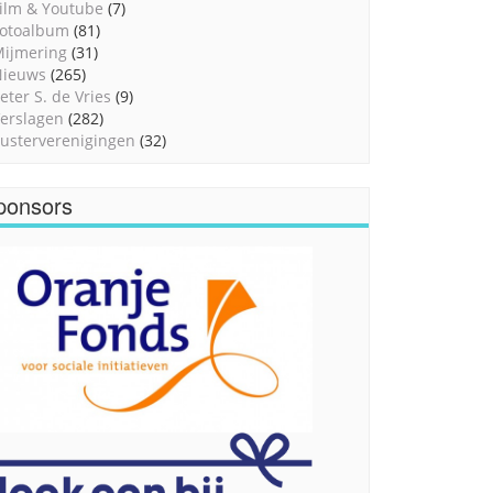
ilm & Youtube
(7)
otoalbum
(81)
ijmering
(31)
Nieuws
(265)
eter S. de Vries
(9)
erslagen
(282)
usterverenigingen
(32)
ponsors