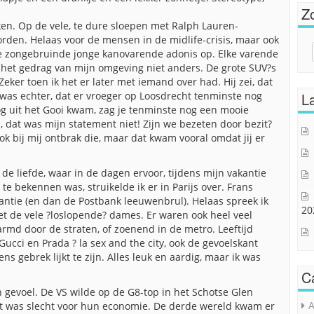
Z
ken. Op de vele, te dure sloepen met Ralph Lauren-
orden. Helaas voor de mensen in de midlife-crisis, maar ook
Sear
e zongebruinde jonge kanovarende adonis op. Elke varende
for:
 het gedrag van mijn omgeving niet anders. De grote SUV?s
eker toen ik het er later met iemand over had. Hij zei, dat
 was echter, dat er vroeger op Loosdrecht tenminste nog
La
nog uit het Gooi kwam, zag je tenminste nog een mooie
 dat was mijn statement niet! Zijn we bezeten door bezit?
ok bij mij ontbrak die, maar dat kwam vooral omdat jij er
n de liefde, waar in de dagen ervoor, tijdens mijn vakantie
e bekennen was, struikelde ik er in Parijs over. Frans
kantie (en dan de Postbank leeuwenbrul). Helaas spreek ik
20
t de vele ?loslopende? dames. Er waren ook heel veel
earmd door de straten, of zoenend in de metro. Leeftijd
Gucci en Prada ? la sex and the city, ook de gevoelskant
s gebrek lijkt te zijn. Alles leuk en aardig, maar ik was
C
n gevoel. De VS wilde op de G8-top in het Schotse Glen
A
at was slecht voor hun economie. De derde wereld kwam er