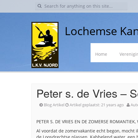
Search
for:
Lochemse Kan
Skip
Home
Verenigi
to
content
Peter s. de Vries – 
Blog Artikel
Artikel geplaatst:
21 years ago
Aut
PETER S. DE VRIES EN DE ZOMERSE ROMANTIEK, 
Al voordat de zomervakantie echt begon, mocht i
de Loosdrechtse plassen. Kabbelend water, een h