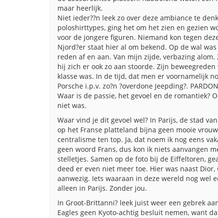
maar heerlijk.
Niet ieder??n leek zo over deze ambiance te den
poloshirttypes, ging het om het zien en gezien w
voor de jongere figuren. Niemand kon tegen dez
Njord?er staat hier al om bekend. Op de wal was
reden af en aan. Van mijn zijde, verbazing alom. Z
hij zich er ook zo aan stoorde. Zijn beweegreden
klasse was. In de tijd, dat men er voornamelijk 
Porsche i.p.v. zo?n ?overdone Jeepding?. PARDON,
Waar is de passie, het gevoel en de romantiek? O
niet was.
Waar vind je dit gevoel wel? In Parijs, de stad va
op het Franse platteland bijna geen mooie vrouw t
centralisme ten top. Ja, dat noem ik nog eens va
geen woord Frans, dus kon ik niets aanvangen me
stelletjes. Samen op de foto bij de Eiffeltoren, g
deed er even niet meer toe. Hier was naast Dior, 
aanwezig. Iets waaraan in deze wereld nog wel een
alleen in Parijs. Zonder jou.
In Groot-Brittanni? leek juist weer een gebrek aa
Eagles geen Kyoto-achtig besluit nemen, want d