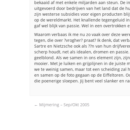
bekaaid af met enkele miljarden aan steun. De i
uitgevoerd door bedrijven van het land dat de hul
zijn westerse subsidies voor eigen producten bl
op de wereldmarkt. Het knallende tegengeluid in
gaf wel blijk van passie. Wel in een overtrokken 
Waarom verbaas ik me nu zo vaak over deze werel
tegen, die over ?vrogher? praat? Ik denk, dat verb
Sartre en Nietzsche ook als ??n van hun drijfver
scherp houdt, net als idealen, dromen en passie. I
geelblond. Als we samen in ons element zijn, zijn
mooier. Met je luiken en grijplijnen in de juiste
we te weinig samen, maar tot een scheiding zal h
en samen op de foto gegaan op de Eiffeltoren. 
die poenerige sloepen. Jij bent veel slanker en ra
Post
←
Mijmering – Sep/Okt 2005
navigation