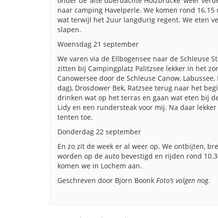
onder de ‘alte uberdachte Holzbrücke’ weer verde
naar camping Havelperle. We komen rond 16.15 uu
wat terwijl het 2uur langdurig regent. We eten v
slapen.
Woensdag 21 september
We varen via de Ellbogensee naar de Schleuse Str
zitten bij Campingplatz Palitzsee lekker in het 
Canowersee door de Schleuse Canow, Labussee, 
dag), Drosdower Bek, Ratzsee terug naar het beg
drinken wat op het terras en gaan wat eten bij d
Lidy en een rundersteak voor mij. Na daar lekke
tenten toe.
Donderdag 22 september
En zo zit de week er al weer op. We ontbijten, b
worden op de auto bevestigd en rijden rond 10.
komen we in Lochem aan.
Geschreven door Bjorn Boonk
Foto’s
volgen nog
.