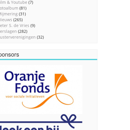
ilm & Youtube
(7)
otoalbum
(81)
ijmering
(31)
Nieuws
(265)
eter S. de Vries
(9)
erslagen
(282)
usterverenigingen
(32)
ponsors