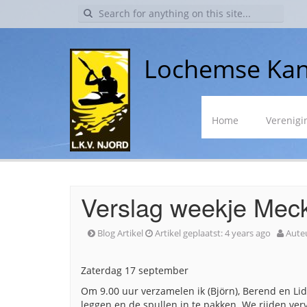
Search
for:
Lochemse Kan
Skip
Home
Verenigi
to
content
Verslag weekje Meck
Blog Artikel
Artikel geplaatst:
4 years ago
Aute
Zaterdag 17 september
Om 9.00 uur verzamelen ik (Björn), Berend en Lid
leggen en de spullen in te pakken. We rijden ve