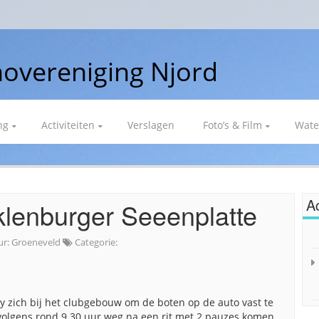
overeniging Njord
ng
Activiteiten
Verslagen
Foto’s & Film
Wate
Ac
lenburger Seeenplatte
ur:
Groeneveld
Categorie:
y zich bij het clubgebouw om de boten op de auto vast te
rvolgens rond 9.30 uur weg na een rit met 2 pauzes komen