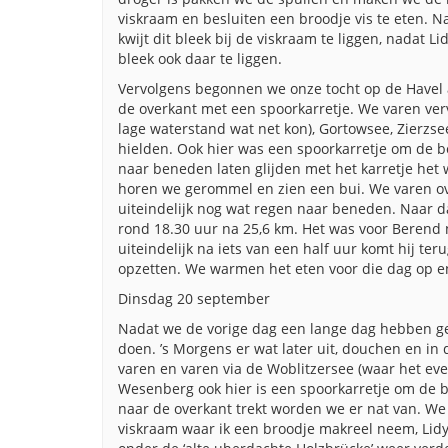
viskraam en besluiten een broodje vis te eten. 
kwijt dit bleek bij de viskraam te liggen, nadat L
bleek ook daar te liggen.
Vervolgens begonnen we onze tocht op de Havel 
de overkant met een spoorkarretje. We varen verv
lage waterstand wat net kon), Gortowsee, Zierzs
hielden. Ook hier was een spoorkarretje om de boo
naar beneden laten glijden met het karretje het 
horen we gerommel en zien een bui. We varen ov
uiteindelijk nog wat regen naar beneden. Naar 
rond 18.30 uur na 25,6 km. Het was voor Berend 
uiteindelijk na iets van een half uur komt hij t
opzetten. We warmen het eten voor die dag op en d
Dinsdag 20 september
Nadat we de vorige dag een lange dag hebben ge
doen. ’s Morgens er wat later uit, douchen en in
varen en varen via de Woblitzersee (waar het eve
Wesenberg ook hier is een spoorkarretje om de bo
naar de overkant trekt worden we er nat van. We
viskraam waar ik een broodje makreel neem, Lid