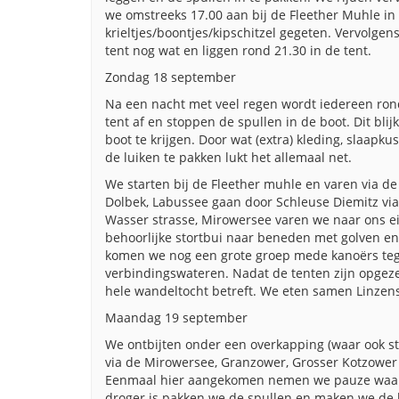
we omstreeks 17.00 aan bij de Fleether Muhle i
krieltjes/boontjes/kipschitzel gegeten. Vervolgen
tent nog wat en liggen rond 21.30 in de tent.
Zondag 18 september
Na een nacht met veel regen wordt iedereen rond
tent af en stoppen de spullen in de boot. Dit blij
boot te krijgen. Door wat (extra) kleding, slaapk
de luiken te pakken lukt het allemaal net.
We starten bij de Fleether muhle en varen via d
Dolbek, Labussee gaan door Schleuse Diemitz via
Wasser strasse, Mirowersee varen we naar ons e
behoorlijke stortbui naar beneden met golven en 
komen we nog een grote groep mede kanoërs tegen
verbindingswateren. Nadat de tenten zijn opgez
hele wandeltocht betreft. We eten samen Linze
Maandag 19 september
We ontbijten onder een overkapping (waar ook st
via de Mirowersee, Granzower, Grosser Kotzower 
Eenmaal hier aangekomen nemen we pauze waarbij
droger is pakken we de spullen en maken we de 