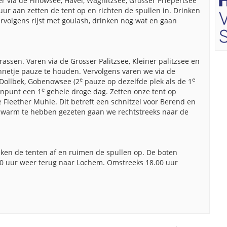
r via de Finowsee, Havel, Wagnitzsee, Grosser Priepertsee
r aan zetten de tent op en richten de spullen in. Drinken
ervolgens rijst met goulash, drinken nog wat en gaan
assen. Varen via de Grosser Palitzsee, Kleiner palitzsee en
zonnetje pauze te houden. Vervolgens varen we via de
e
e
Dollbek, Gobenowsee (2
pauze op dezelfde plek als de 1
e
inpunt een 1
gehele droge dag. Zetten onze tent op
e Fleether Muhle. Dit betreft een schnitzel voor Berend en
r warm te hebben gezeten gaan we rechtstreeks naar de
reken de tenten af en ruimen de spullen op. De boten
30 uur weer terug naar Lochem. Omstreeks 18.00 uur