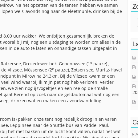
Z
n Mirow. Na het opzetten van de tenten hebben we samen
s lopen we s’ avonds nog naar de Fleetmuhle, drinken bij de
Sear
for:
 8.00 uur wakker. We ontbijten gezamenlijk, breken de
kt vooral bij mij nog een uitdaging te worden om alles in de
La
ussen in de auto te laten en onhandige tassen uitgepakt in
e
e Ratzersee, Drosedower bek, Gobenowsee (1
pauze) ,
e
 de Vilzsee, Mössensee (2
pauze), Zotsen see, Muritz-Havel
indpunt in Mirow na 24.3km. Bij de Vilzsee kwam er een
veel wind waarbij ik mijn pet nog heb verloren. Verder
, we zien nog ijsvogeltjes en een ree op de smalle
20
et gaat Berend op zoek naar de geldautomaat wat nog een
nsoep, drinken wat en maken een avondwandeling.
room is) pakken onze tent nog redelijk droog in en varen
C
See, Leppinsee naar de Shuttle bus van Paddel-Paul.
 het met bakken uit de lucht komt vallen, nadat het wat
A
boot vast voor de pendel tocht van 6km. We zien daar een