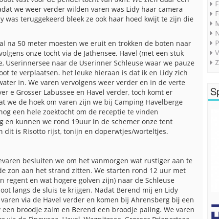
F
Nadat we weer verder wilden varen was Lidy haar camera
F
idy was teruggekeerd bleek ze ook haar hoed kwijt te zijn die
M
P
al na 50 meter moesten we eruit en trokken de boten naar
V
olgens onze tocht via de Jathensee, Havel (met een stuk
Z
ee, Userinnersee naar de Userinner Schleuse waar we pauze
t te verplaatsen. het leuke hieraan is dat ik en Lidy zich
water in. We varen vervolgens weer verder en in de verte
S
er e Grosser Labussee en Havel verder, toch komt er
dat we de hoek om varen zijn we bij Camping Havelberge
nog een hele zoektocht om de receptie te vinden
erug en kunnen we rond 19uur in de schemer onze tent
it is Risotto rijst, tonijn en doperwtjes/worteltjes.
varen besluiten we om het vanmorgen wat rustiger aan te
 de zon aan het strand zitten. We starten rond 12 uur met
n regent en wat hogere golven zijn) naar de Schleuse
ot langs de sluis te krijgen. Nadat Berend mij en Lidy
 varen via de Havel verder en komen bij Ahrensberg bij een
y een broodje zalm en Berend een broodje paling. We varen