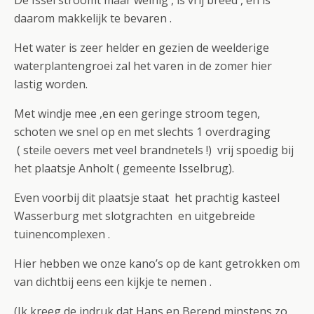
De Issel stroomt maar weinig , is vrij breed , en is
daarom makkelijk te bevaren .
Het water is zeer helder en gezien de weelderige
waterplantengroei zal het varen in de zomer hier
lastig worden.
Met windje mee ,en een geringe stroom tegen,
schoten we snel op en met slechts 1 overdraging
( steile oevers met veel brandnetels !) vrij spoedig bij
het plaatsje Anholt ( gemeente Isselbrug).
Even voorbij dit plaatsje staat het prachtig kasteel
Wasserburg met slotgrachten en uitgebreide
tuinencomplexen .
Hier hebben we onze kano’s op de kant getrokken om
van dichtbij eens een kijkje te nemen .
(Ik kreeg de indruk dat Hans en Berend minstens zo