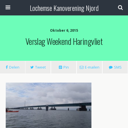
Lochemse Kanoverening Njord
Oktober 6, 2015
Verslag Weekend Haringvliet
Delen
Tweet
Pin
E-mailen
SMS