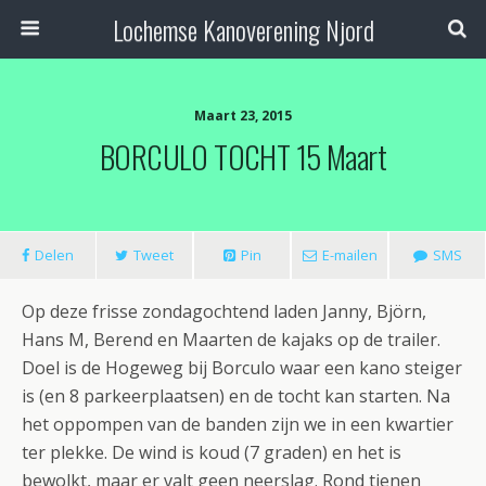
Lochemse Kanoverening Njord
Maart 23, 2015
BORCULO TOCHT 15 Maart
Delen
Tweet
Pin
E-mailen
SMS
Op deze frisse zondagochtend laden Janny, Björn,
Hans M, Berend en Maarten de kajaks op de trailer.
Doel is de Hogeweg bij Borculo waar een kano steiger
is (en 8 parkeerplaatsen) en de tocht kan starten. Na
het oppompen van de banden zijn we in een kwartier
ter plekke. De wind is koud (7 graden) en het is
bewolkt, maar er valt geen neerslag. Rond tienen