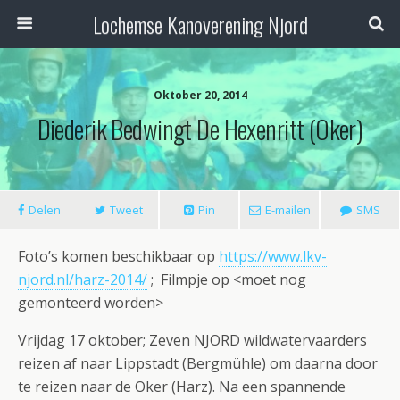
Lochemse Kanoverening Njord
Oktober 20, 2014
Diederik Bedwingt De Hexenritt (Oker)
Delen
Tweet
Pin
E-mailen
SMS
Foto’s komen beschikbaar op
https://www.lkv-
njord.nl/harz-2014/
; Filmpje op <moet nog
gemonteerd worden>
Vrijdag 17 oktober; Zeven NJORD wildwatervaarders
reizen af naar Lippstadt (Bergmühle) om daarna door
te reizen naar de Oker (Harz). Na een spannende