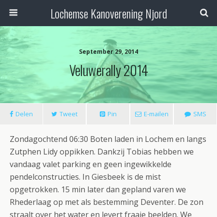
Lochemse Kanoverening Njord
September 29, 2014
Veluwerally 2014
Delen
Tweet
Pin
E-mailen
SMS
Zondagochtend 06:30 Boten laden in Lochem en langs
Zutphen Lidy oppikken. Dankzij Tobias hebben we
vandaag valet parking en geen ingewikkelde
pendelconstructies. In Giesbeek is de mist
opgetrokken. 15 min later dan gepland varen we
Rhederlaag op met als bestemming Deventer. De zon
straalt over het water en levert fraaie beelden. We