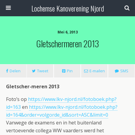
Lochemse Kanoverening Njord
Mei 6, 2013
Gletschermeren 2013
Delen
Tweet
Pin
E-mailen
SMS
Gletscher-meren 2013
Foto’s op
https://www.lkv-njord.nl/fotoboek.php?
id=163
en
https://www.lkv-njord.nl/fotoboek.php?
id=164&order=volgorde_id&sort=ASC&limit=0
Vanwege de examens en in het buitenland
vertoevende collega WW vaarders werd het