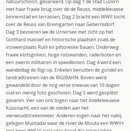
natuurschoon, gevarieerd. Op dag 1 de Stad Luzern
met haar fraaie brug over de de Reuss, middeleeuwse
binnenstad en terrassen. Dag 2 bracht een WWII tocht
over de Reuss van Bremgarten naar Gebernsdorf.
Dag 3 bevoeren we de Urnersee met zicht op het
Gotthard massief en historische plaatsen zoals de
inzweerplaats Rutli en pittoreske Bauen. Onderweg
fraaie klotsgolven, hoge rotswanden, raderboten en
een zwerm militairen in speedboten. Dag 4 werd een
wandeldag de Rigi op. Enkelen benutten de gondel en
tandradtreinen van de RIGIBAHN. Boven werd
gewandeld door de nog verse sneeuw van 10 dagen
oud en menig foto geschoten. Dag 5 werd gesplitst
gevaren. Vier van ons togen naar het middeleeuwse
Küssnacht, een van de steden aan het
vierwoudstrekenmeer. Anderen togen naar het nabij
gelegen Muotadal waar de rivier de Mouta een WWII+
met twee WW III passages bood. Na zorgvuldige