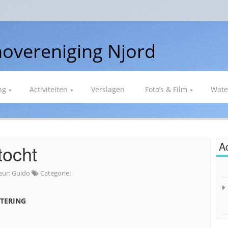
overeniging Njord
ng
Activiteiten
Verslagen
Foto’s & Film
Wate
Ac
tocht
eur:
Guido
Categorie:
TERING