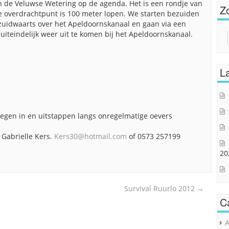
n de Veluwse Wetering op de agenda. Het is een rondje van
Z
e overdrachtpunt is 100 meter lopen. We starten bezuiden
zuidwaarts over het Apeldoornskanaal en gaan via een
teindelijk weer uit te komen bij het Apeldoornskanaal.
Sear
for:
La
tegen in en uitstappen langs onregelmatige oevers
Gabrielle Kers.
Kers30@hotmail.com
of 0573 257199
20
Survival Ruurlo 2012
→
C
A