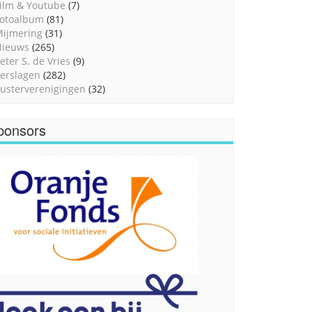
ilm & Youtube
(7)
otoalbum
(81)
ijmering
(31)
Nieuws
(265)
eter S. de Vries
(9)
erslagen
(282)
usterverenigingen
(32)
ponsors