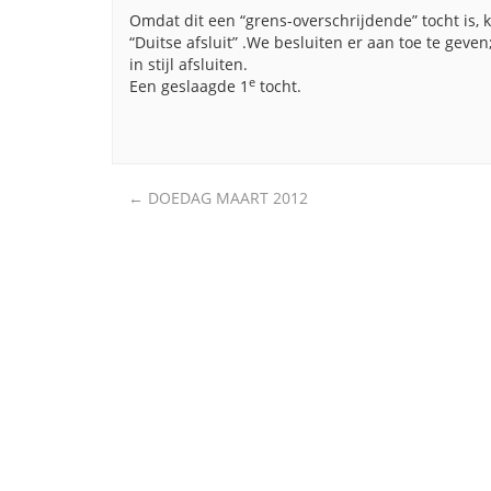
Omdat dit een “grens-overschrijdende” tocht is,
“Duitse afsluit” .We besluiten er aan toe te gev
in stijl afsluiten.
e
Een geslaagde 1
tocht.
Post
←
DOEDAG MAART 2012
navigation