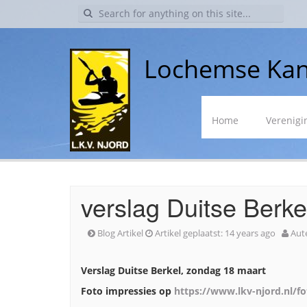
Search
for:
Lochemse Kan
Skip
Home
Verenigi
to
content
verslag Duitse Berke
Blog Artikel
Artikel geplaatst:
14 years ago
Aut
Verslag Duitse Berkel, zondag 18 maart
Foto impressies op
https://www.lkv-njord.nl/f