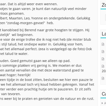
Z
lkaar. Dat is altijd weer even wennen.
es te gaan varen. Je kunt dan natuurlijk veel minder
mloos genomen.
Sear
lbert, Maarten, Leo, Yvonne en ondergetekende. Gelukkig
for:
n een “zondag-morgen-gevoel” heb.
kanobloed bij Berend naar grote hoogten te stijgen. Hij
La
stelijk” wil beginnen.
e voor de enige trofee die ik nog niet heb (de mister blub
ij stijl talud, het ondiepe water in. Gelukkig voor hem,
t het allemaal perfect. (eea is vastgelegd op de foto) Ook
et talud te water.
ouden. Goed gemutst gaan we alleen op pad.
op sommige plakken vrij gering is. We moeten er dus
 een aantal vervallen die met deze waterstand goed te
20
wat hoger; heerlijk!
een tijdje in de boot zitten, besluiten we hier een pauze te
we het allemaal toch vrij koud hebben gekregen. Vanaf het
er verder een prachtig hutje om te pauzeren. Er zit zelfs
C
s van tevoren.
s weer bij te praten en genieten van de natuur en de rust.
A