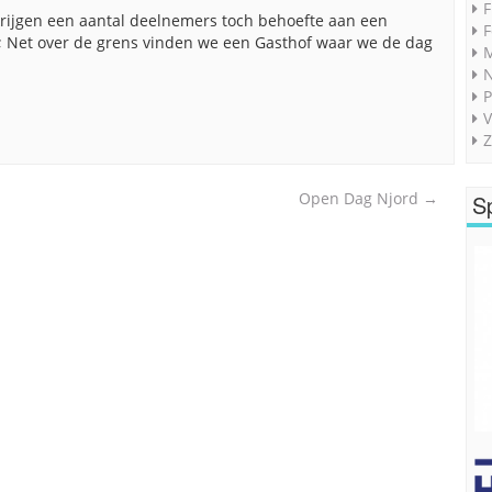
F
 krijgen een aantal deelnemers toch behoefte aan een
F
en; Net over de grens vinden we een Gasthof waar we de dag
M
P
V
Z
Open Dag Njord
→
S