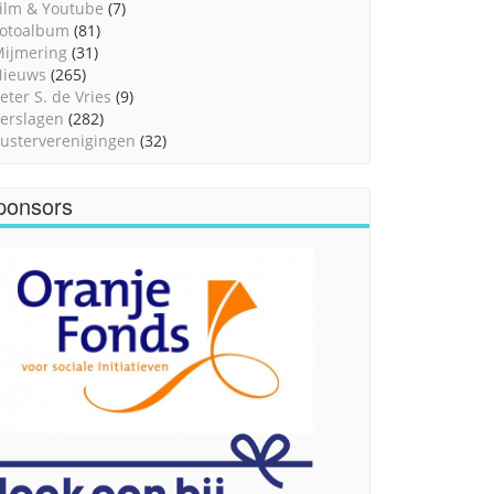
ilm & Youtube
(7)
otoalbum
(81)
ijmering
(31)
Nieuws
(265)
eter S. de Vries
(9)
erslagen
(282)
usterverenigingen
(32)
ponsors