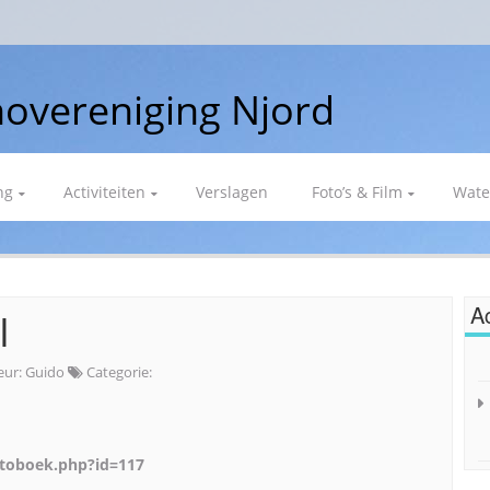
overeniging Njord
ng
Activiteiten
Verslagen
Foto’s & Film
Wate
Ac
l
eur:
Guido
Categorie:
otoboek.php?id=117