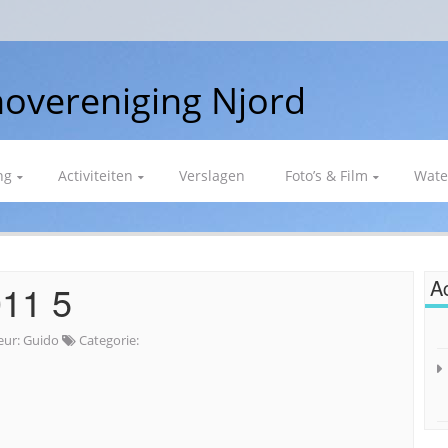
overeniging Njord
ng
Activiteiten
Verslagen
Foto’s & Film
Wate
Ac
11 5
eur:
Guido
Categorie: