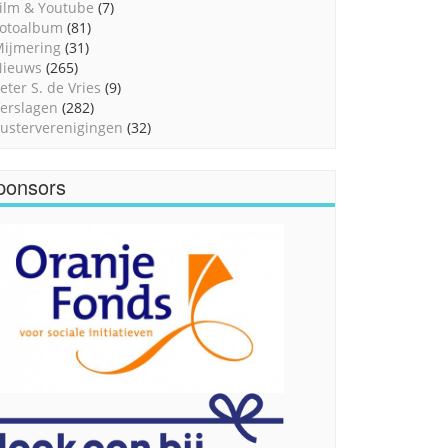
ilm & Youtube
(7)
otoalbum
(81)
ijmering
(31)
Nieuws
(265)
eter S. de Vries
(9)
erslagen
(282)
usterverenigingen
(32)
ponsors