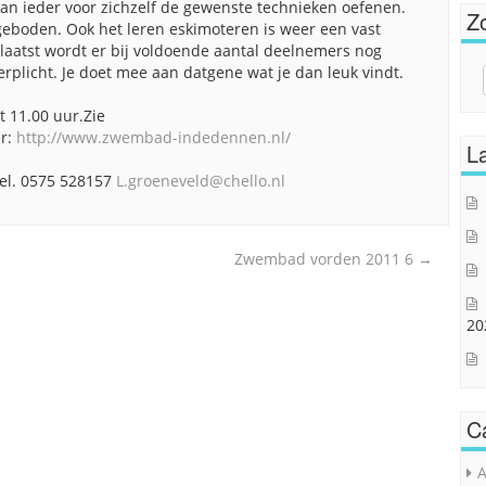
kan ieder voor zichzelf de gewenste technieken oefenen.
Z
geboden. Ook het leren eskimoteren is weer een vast
aatst wordt er bij voldoende aantal deelnemers nog
rplicht. Je doet mee aan datgene wat je dan leuk vindt.
Sear
for:
ot 11.00 uur.Zie
er:
http://www.zwembad-indedennen.nl/
La
tel. 0575 528157
L.groeneveld@chello.nl
Zwembad vorden 2011 6
→
20
C
A