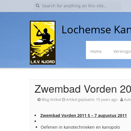
Search
for:
Lochemse Kan
Skip
Home
Verenigi
to
content
Zwembad Vorden 20
Blog Artikel
Artikel geplaatst:
15 years ago
Aut
Zwembad Vorden 2011 5 – 7 augustus 2011
Oefenen in kanotechnieken en kanopolo