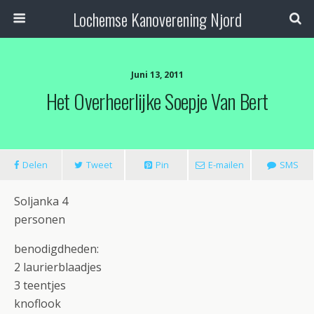
Lochemse Kanoverening Njord
Juni 13, 2011
Het Overheerlijke Soepje Van Bert
Delen
Tweet
Pin
E-mailen
SMS
Soljanka 4
personen
benodigdheden:
2 laurierblaadjes
3 teentjes
knoflook