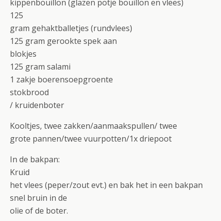
kippenbouillon (glazen potje bouillon en vlees)
125
gram gehaktballetjes (rundvlees)
125 gram gerookte spek aan
blokjes
125 gram salami
1 zakje boerensoepgroente
stokbrood
/ kruidenboter
Kooltjes, twee zakken/aanmaakspullen/ twee
grote pannen/twee vuurpotten/1x driepoot
In de bakpan:
Kruid
het vlees (peper/zout evt.) en bak het in een bakpan
snel bruin in de
olie of de boter.