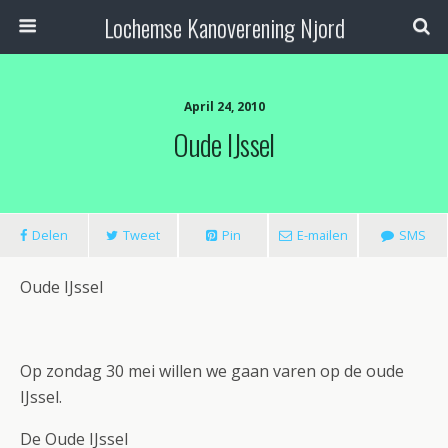
Lochemse Kanoverening Njord
April 24, 2010
Oude IJssel
Delen
Tweet
Pin
E-mailen
SMS
Oude IJssel
Op zondag 30 mei willen we gaan varen op de oude
IJssel.
De Oude IJssel