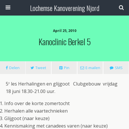
Lochemse Kanoverening Njord
April 25, 2010
Kanoclinic Berkel 5
Delen
Tweet
Pin
E-mailen
SMS
e
5
les Herhalingen en glijgoot Clubgebouw vrijdag
18 juni 18.30-21.00 uur.
Info over de korte zomertocht
Herhalen alle vaartechnieken
Glijgoot (naar keuze)
Kennismaking met canadees varen (naar keuze)