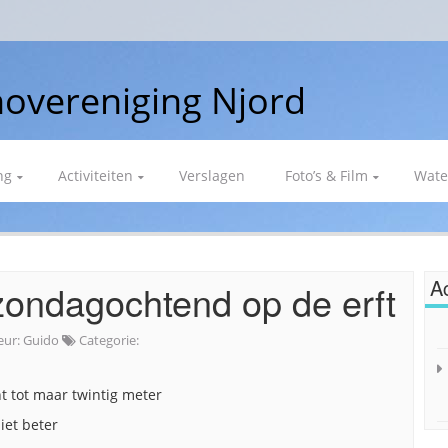
overeniging Njord
ng
Activiteiten
Verslagen
Foto’s & Film
Wate
Ac
ondagochtend op de erft
eur:
Guido
Categorie:
t tot maar twintig meter
iet beter