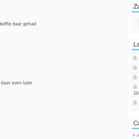
Z
Sear
 koffie daar gehad
for:
La
 daar even later
20
C
A