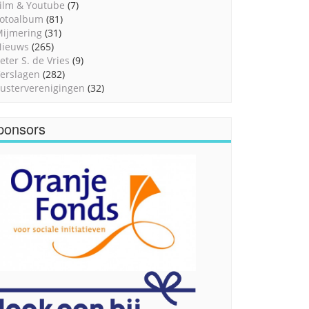
ilm & Youtube
(7)
otoalbum
(81)
ijmering
(31)
Nieuws
(265)
eter S. de Vries
(9)
erslagen
(282)
usterverenigingen
(32)
ponsors