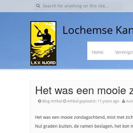
Search
for:
Lochemse Kan
Skip
Home
Verenigi
to
content
Het was een mooie z
Blog Artikel
Artikel geplaatst:
17 years ago
Aut
Het was een mooie zondagochtend, mist met zich
Nul graden buiten, de ramen beslagen, het kon n