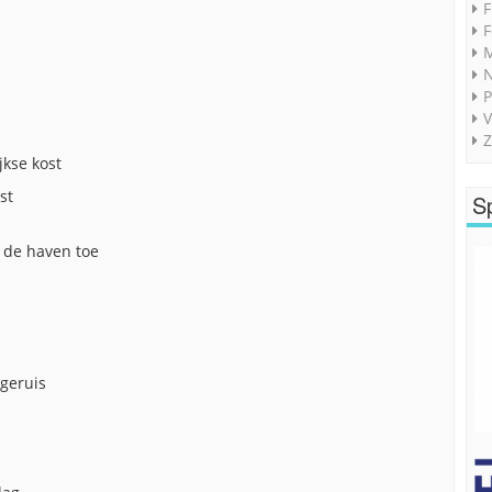
F
F
M
P
V
Z
jkse kost
st
S
 de haven toe
 geruis