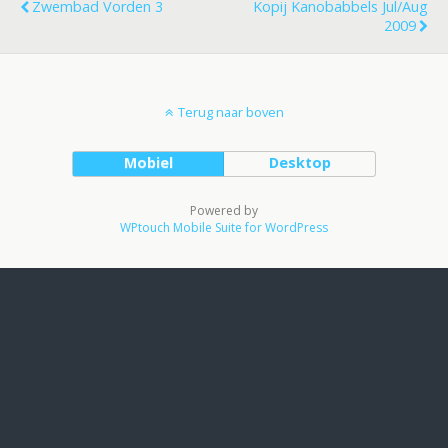
Zwembad Vorden 3
Kopij Kanobabbels Jul/Aug
2009
Terug naar boven
Mobiel
Desktop
Powered by
WPtouch Mobile Suite for WordPress