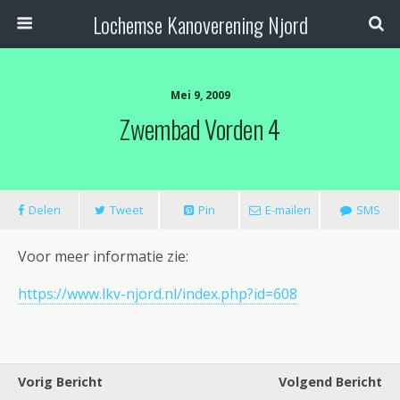
Lochemse Kanoverening Njord
Mei 9, 2009
Zwembad Vorden 4
Delen
Tweet
Pin
E-mailen
SMS
Voor meer informatie zie:
https://www.lkv-njord.nl/index.php?id=608
Vorig Bericht
Volgend Bericht