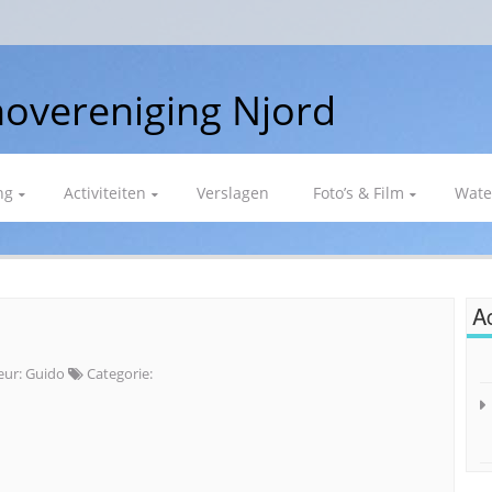
overeniging Njord
ng
Activiteiten
Verslagen
Foto’s & Film
Wate
Ac
eur:
Guido
Categorie: