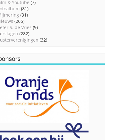
ilm & Youtube
(7)
otoalbum
(81)
ijmering
(31)
Nieuws
(265)
eter S. de Vries
(9)
erslagen
(282)
usterverenigingen
(32)
ponsors