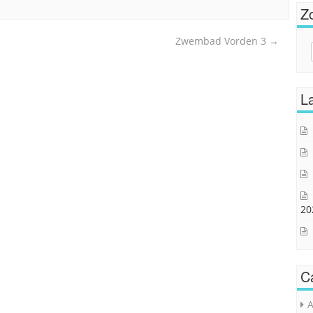
Z
Zwembad Vorden 3
→
Sear
for:
La
20
C
A