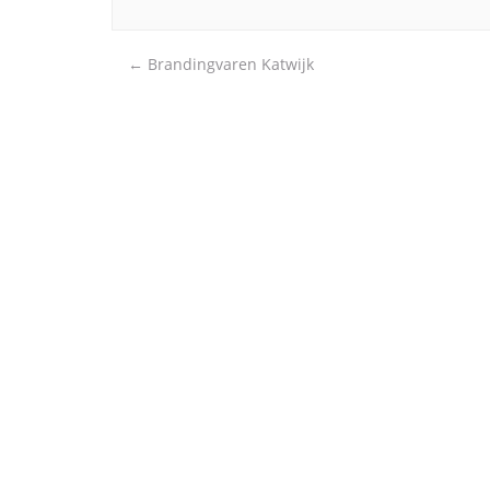
Post
←
Brandingvaren Katwijk
navigation